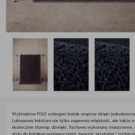
Wykładzina FOLE wzbogaci każde wnętrze dzięki jednobarwn
Luksusowa tekstura nie tylko zapewnia miękkość, ale także z
skutecznie tłumiąc dźwięki. Fachowo wykonany maszynowo, d
stylu do każdego pomieszczenia, tworząc przytulną i zachęca