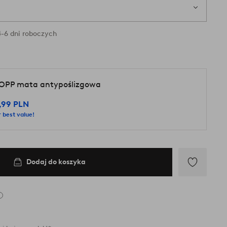
1 s
ry są dostępne w magazynie
-6 dni roboczych
OPP mata antypoślizgowa
,99 PLN
 best value!
Dodaj do koszyka
Dodaj
do
ulubionych