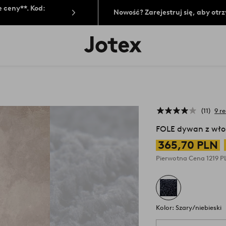
 ceny**. Kod:
Nowość? Zarejestruj się, aby ot
Logo
Jotex
-
przejdź
na
pierwszą
stronę
11
9 re
FOLE dywan z wło
365,70 PLN
Pierwotna Cena
1219 
Kolor: Szary/niebieski