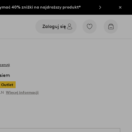
rzymać 40% zniżki na najdroższy produkt*
Zamkn
Zaloguj się
Przejdź
Przejdź
do
do
ulubionych
koszyka
oznaczonych
produktów
cenzji
siem
Outlet
PLN
Więcej informacji