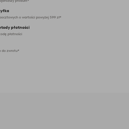
ajdroższy produkt*
yłka
pocztowych o wartości powyżej 599 zł*
etody płatności
odę płatności
 do zwrotu*