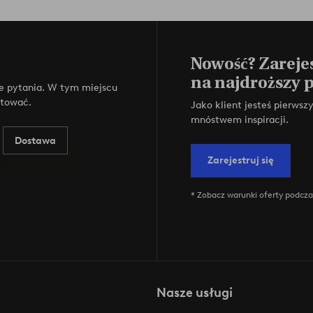
Nowość? Zarejes
na najdroższy 
e pytania. W tym miejscu
ktować.
Jako klient jesteś pierws
mnóstwem inspiracji.
Dostawa
Zarejestruj się
* Zobacz warunki oferty podczas
Nasze usługi