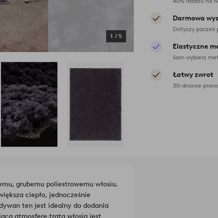
40% rabatu na n
Darmowa wys
Dotyczy paczek 
1
/
5
Elastyczne m
Sam wybierz met
Łatwy zwrot
30-dniowe prawo
emu, grubemu poliestrowemu włosiu.
większa ciepło, jednocześnie
ywan ten jest idealny do dodania
jącą atmosferę.
trata włosia jest