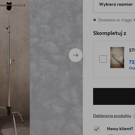
Wybierz rozmiar
{variants} rozmia
Dostawa w ciągu 4
Skompletuj z
ST
Następny
72
produkt
Our
Deklaracja produktu
Nowy klient?