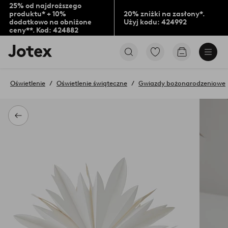
25% od najdroższego
produktu* + 10%
20% zniżki na zasłony*.
dodatkowo na obniżone
Użyj kodu: 424992
ceny**. Kod: 424882
Logo
Przejdź
Przejdź
Jotex
do
do
-
ulubionych
koszyka
przejdź
oznaczonych
Oświetlenie
Oświetlenie świąteczne
Gwiazdy bożonarodzeniowe
na
produktów
pierwszą
stronę
Powrót