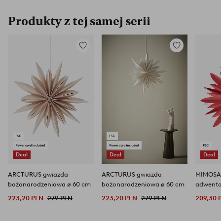
Produkty z tej samej serii
Dodaj
Dodaj
do
do
ulubionych
ulubionych
Deal
Deal
Deal
ARCTURUS gwiazda
ARCTURUS gwiazda
MIMOSA
bożonarodzeniowa ø 60 cm
bożonarodzeniowa ø 60 cm
adwento
223,20 PLN
279 PLN
223,20 PLN
279 PLN
209,30 