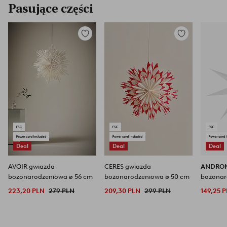
Pasujące części
Dodaj
Dodaj
do
do
ulubionych
ulubionych
Deal
Deal
Deal
AVOIR gwiazda
CERES gwiazda
ANDRO
bożonarodzeniowa ø 56 cm
bożonarodzeniowa ø 50 cm
bożonar
223,20 PLN
279 PLN
209,30 PLN
299 PLN
149,25 