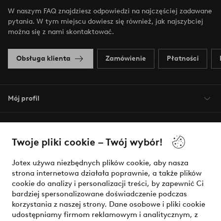
W naszym FAQ znajdziesz odpowiedzi na najczęściej zadawane
pytania. W tym miejscu dowiesz się również, jak najszybciej
można się z nami skontaktować.
Obsługa klienta
Zamówienie
Płatności
Mój profil
O Jotex
Twoje pliki cookie – Twój wybór!
Nasze usługi
Jotex używa niezbędnych plików cookie, aby nasza
strona internetowa działała poprawnie, a także plików
Warunki
cookie do analizy i personalizacji treści, by zapewnić Ci
bardziej spersonalizowane doświadczenie podczas
korzystania z naszej strony. Dane osobowe i pliki cookie
udostępniamy firmom reklamowym i analitycznym, z