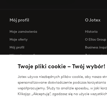
Mój profil
O Jotex
Moje zamówienia
Historia
Moje oferty
O Ellos Group
Mój profil
Business inqui
Mijn retourzendingen
Zrównoważony
Oświadczenie
Twoje pliki cookie – Twój wybór!
Jotex używa niezbędnych plików cookie, aby nasza stro
spersonalizowane doświadczenie podczas korzystania 
Bezpieczne płatności - zapłać teraz lub podziel 
współpracujemy. Służy to analizie sposobu, w jaki ko
Chcesz dowiedzieć się więcej o
naszych opcjach płatności
?
Klikając „Akceptuję”, zgadzasz się na użycie wszystki