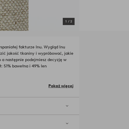
1
/
2
paniałej fakturze lnu. Wygląd lnu
zić jakość tkaniny i wypróbować, jakie
n a następnie podejmiesz decyzję w
ł: 51% bawełna i 49% len
Pokaż więcej