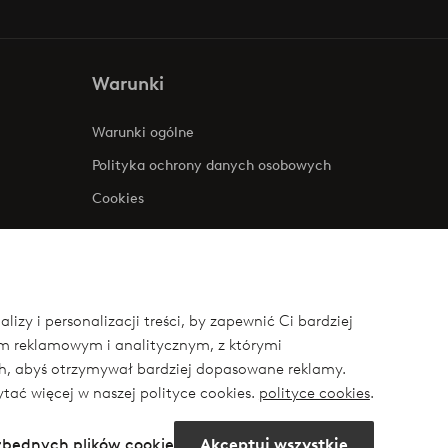
Warunki
Warunki ogólne
Polityka ochrony danych osobowych
Cookies
zy i personalizacji treści, by zapewnić Ci bardziej
om reklamowym i analitycznym, z którymi
ych, abyś otrzymywał bardziej dopasowane reklamy.
ytać więcej w naszej polityce cookies.
polityce cookies
.
ezbędnych plików cookie
Akceptuj wszystkie