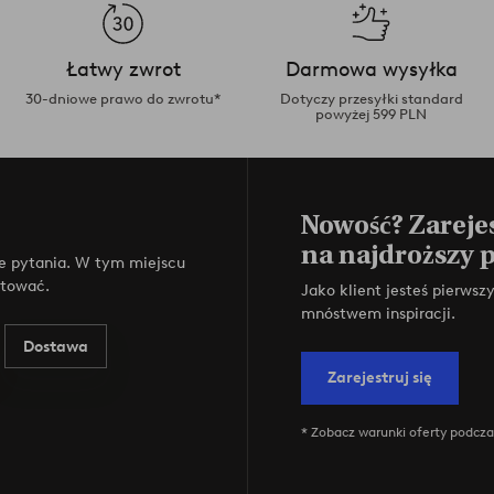
Łatwy zwrot
Darmowa wysyłka
30-dniowe prawo do zwrotu*
Dotyczy przesyłki standard
powyżej 599 PLN
Nowość? Zarejes
na najdroższy 
e pytania. W tym miejscu
ktować.
Jako klient jesteś pierws
mnóstwem inspiracji.
Dostawa
Zarejestruj się
* Zobacz warunki oferty podczas