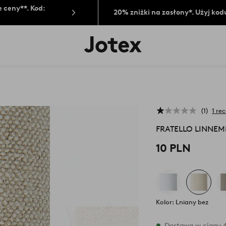
 ceny**. Kod:
20% zniżki na zasłony*. Użyj kod
Logo
Jotex
-
przejdź
na
pierwszą
stronę
1
1 re
FRATELLO LINNEMI
10 PLN
Kolor: Lniany bez
W magazynie
Dostawa w ciągu 4