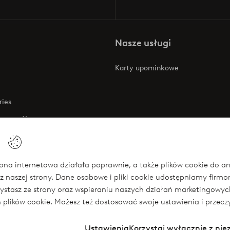
Nasze usługi
Karty upominkowe
ries
 rozwój
 o dostępności
na internetowa działała poprawnie, a także plików cookie do anali
z naszej strony. Dane osobowe i pliki cookie udostępniamy firm
się
rzystasz ze strony oraz wspieraniu naszych działań marketingow
ch plików cookie. Możesz też dostosować swoje ustawienia i przecz
Ustawienia
Korzystaj wyłącznie z ni