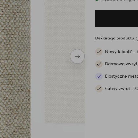
Deklaracja produktu
Nowy klient? -
Następny
produkt
Darmowa wysył
Elastyczne meto
Łatwy zwrot -
3