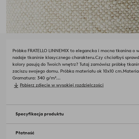
Próbka FRATELLO LINNEMIX to elegancka i mocna tkanina o ws
nadaje tkaninie klasycznego charakteru.
Czy chciałbyś sprawd
kolory pasują do Twoich wnętrz? Tutaj zamówisz próbkę tkani
zaciszu swojego domu. Próbka materiału ok 10x10 cm.
Materia
Gramatura: 340 g/m²
Wytrzymałość: 20 000 cykli Martindale'a
Pobierz zdjęcie w wysokiej rozdzielczości
Odporność na światło: 3-4/5
Mechacenie: 4/5
Numer artykułu: 1728513-02-0
Specyfikacja produktu
Płatność