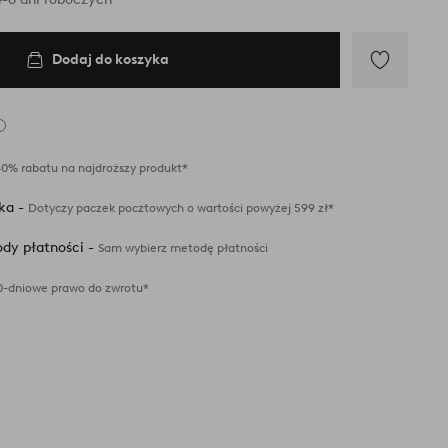
Dodaj do koszyka
Dodaj
do
ulubionych
40% rabatu na najdroższy produkt*
ka -
Dotyczy paczek pocztowych o wartości powyżej 599 zł*
dy płatności -
Sam wybierz metodę płatności
0-dniowe prawo do zwrotu*