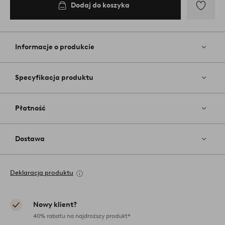
Dodaj do koszyka
Dodaj
do
ulubiony
Informacje o produkcie
Specyfikacja produktu
Płatność
Dostawa
Deklaracja produktu
Nowy klient?
40% rabatu na najdroższy produkt*