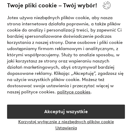
Twoje pliki cookie – Twój wybór!
Nasze usługi
Jotex używa niezbędnych plików cookie, aby nasza
strona internetowa działała poprawnie, a także plików
Warunki
cookie do analizy i personalizacji treści, by zapewnić Ci
bardziej spersonalizowane doświadczenie podczas
korzystania z naszej strony. Dane osobowe i pliki cookie
udostępniamy firmom reklamowym i analitycznym, z
Bezpieczne płatności - zapłać teraz lub podziel się
którymi współpracujemy. Służy to analizie sposobu, w
jaki korzystasz ze strony oraz wspieraniu naszych
Chcesz dowiedzieć się więcej o
naszych opcjach płatności
?
działań marketingowych, abyś otrzymywał bardziej
dopasowane reklamy. Klikając „Akceptuję”, zgadzasz się
na użycie wszystkich plików cookie. Możesz też
dostosować swoje ustawienia i przeczytać więcej w
naszej polityce cookies.
polityce cookies
.
Polska - Wybierz kraj
Akceptuj wszystkie
Instagram
Facebook
Korzystaj wyłącznie z niezbędnych plików cookie
Ustawienia