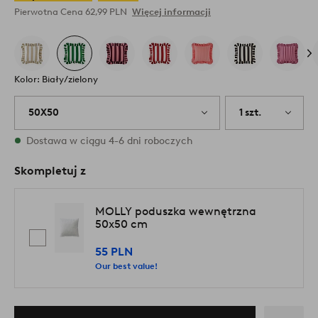
Pierwotna Cena
62,99 PLN
Więcej informacji
Kolor: Biały/zielony
50X50
1 szt.
W magazynie
Dostawa w ciągu 4-6 dni roboczych
Skompletuj z
MOLLY poduszka wewnętrzna
50x50 cm
55 PLN
Our best value!