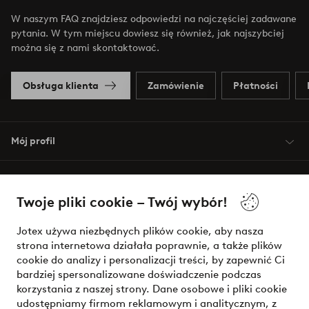
W naszym FAQ znajdziesz odpowiedzi na najczęściej zadawane
pytania. W tym miejscu dowiesz się również, jak najszybciej
można się z nami skontaktować.
Obsługa klienta
Zamówienie
Płatności
Mój profil
O Jotex
Twoje pliki cookie – Twój wybór!
Nasze usługi
Jotex używa niezbędnych plików cookie, aby nasza
strona internetowa działała poprawnie, a także plików
Warunki
cookie do analizy i personalizacji treści, by zapewnić Ci
bardziej spersonalizowane doświadczenie podczas
korzystania z naszej strony. Dane osobowe i pliki cookie
udostępniamy firmom reklamowym i analitycznym, z