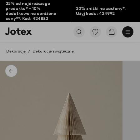
25% od najdroższego
produktu* + 10%
20% zniżki na zasłony*.
dodatkowo na obniżone
Użyj kodu: 424992
ceny**. Kod: 424882
Logo
Przejdź
Przejdź
Jotex
do
do
-
ulubionych
koszyka
przejdź
oznaczonych
Dekoracje
Dekoracje świąteczne
na
produktów
pierwszą
stronę
Powrót