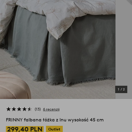
1
/
2
13
6 recenzji
FRINNY falbana łóżka z lnu wysokość 45 cm
299,40 PLN
Outlet