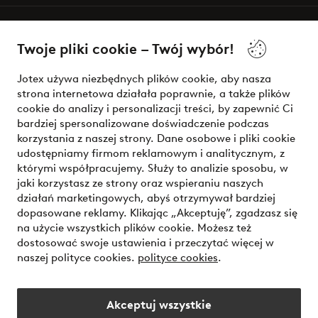
O Jotex
Twoje pliki cookie – Twój wybór!
Nasze usługi
Jotex używa niezbędnych plików cookie, aby nasza
strona internetowa działała poprawnie, a także plików
Warunki
cookie do analizy i personalizacji treści, by zapewnić Ci
bardziej spersonalizowane doświadczenie podczas
korzystania z naszej strony. Dane osobowe i pliki cookie
udostępniamy firmom reklamowym i analitycznym, z
Bezpieczne płatności - zapłać teraz lub podziel się
którymi współpracujemy. Służy to analizie sposobu, w
jaki korzystasz ze strony oraz wspieraniu naszych
Chcesz dowiedzieć się więcej o
naszych opcjach płatności
?
działań marketingowych, abyś otrzymywał bardziej
dopasowane reklamy. Klikając „Akceptuję”, zgadzasz się
na użycie wszystkich plików cookie. Możesz też
dostosować swoje ustawienia i przeczytać więcej w
naszej polityce cookies.
polityce cookies
.
Polska - Wybierz kraj
Akceptuj wszystkie