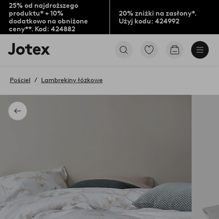
25% od najdroższego
produktu* + 10%
20% zniżki na zasłony*.
dodatkowo na obniżone
Użyj kodu: 424992
ceny**. Kod: 424882
Logo
Przejdź
Przejdź
Jotex
do
do
-
ulubionych
koszyka
przejdź
oznaczonych
Pościel
Lambrekiny łóżkowe
na
produktów
pierwszą
stronę
Powrót