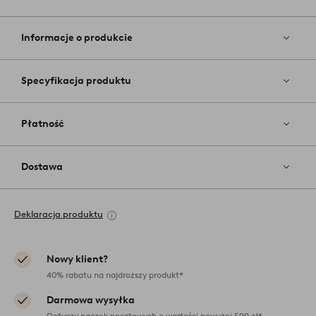
Dodaj
do
ulubiony
Informacje o produkcie
Specyfikacja produktu
Płatność
Dostawa
Deklaracja produktu
Nowy klient?
40% rabatu na najdroższy produkt*
Darmowa wysyłka
Dotyczy paczek pocztowych o wartości powyżej 599 zł*