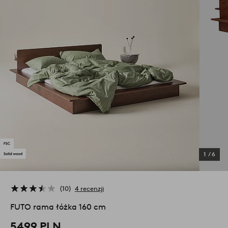
1
/
6
10
4 recenzji
FUTO rama łóżka 160 cm
5499 PLN