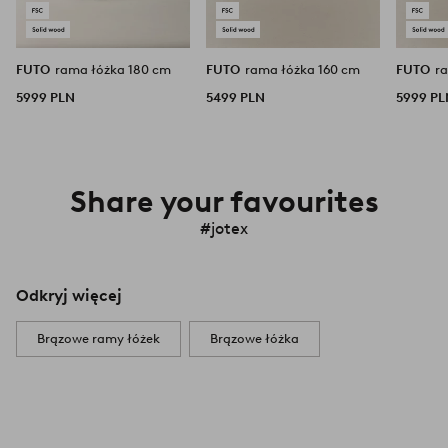
FUTO
rama łóżka 180 cm
FUTO
rama łóżka 160 cm
FUTO
r
5999 PLN
5499 PLN
5999 P
Share your favourites
#jotex
Odkryj więcej
Brązowe ramy łóżek
Brązowe łóżka