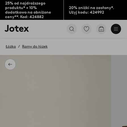
25% od najdroższego
produktu* + 10%
20% zniżki na zasłony*.
dodatkowo na obniżone
Użyj kodu: 424992
ceny**. Kod: 424882
Logo
Przejdź
Przejdź
Jotex
do
do
-
ulubionych
koszyka
przejdź
oznaczonych
Łóżka
Ramy do łóżek
na
produktów
pierwszą
stronę
Powrót