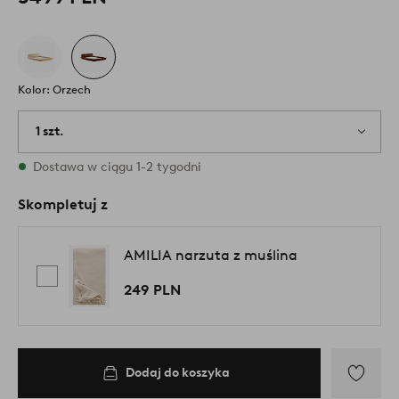
Kolor: Orzech
1 szt.
W magazynie
Dostawa w ciągu 1-2 tygodni
Skompletuj z
AMILIA narzuta z muślina
249 PLN
Dodaj do koszyka