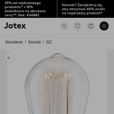
25% od najdroższego
Nowość? Zarejestruj się,
produktu* + 10%
aby otrzymać 40% zniżki
dodatkowo na obniżone
na najdroższy produkt*
ceny**. Kod: 424882
Logo
Przejdź
Przejdź
Jotex
do
do
-
ulubionych
koszyka
przejdź
oznaczonych
Oświetlenie
Żarówki
E27
na
produktów
pierwszą
stronę
Powrót