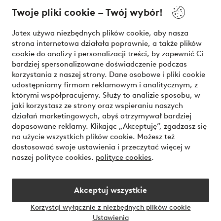
Twoje pliki cookie – Twój wybór!
Nasze usługi
Jotex używa niezbędnych plików cookie, aby nasza
strona internetowa działała poprawnie, a także plików
Warunki
cookie do analizy i personalizacji treści, by zapewnić Ci
bardziej spersonalizowane doświadczenie podczas
korzystania z naszej strony. Dane osobowe i pliki cookie
udostępniamy firmom reklamowym i analitycznym, z
Bezpieczne płatności - zapłać teraz lub podziel się
którymi współpracujemy. Służy to analizie sposobu, w
jaki korzystasz ze strony oraz wspieraniu naszych
Chcesz dowiedzieć się więcej o
naszych opcjach płatności
?
działań marketingowych, abyś otrzymywał bardziej
dopasowane reklamy. Klikając „Akceptuję”, zgadzasz się
na użycie wszystkich plików cookie. Możesz też
dostosować swoje ustawienia i przeczytać więcej w
naszej polityce cookies.
polityce cookies
.
Polska - Wybierz kraj
Akceptuj wszystkie
Instagram
Facebook
Korzystaj wyłącznie z niezbędnych plików cookie
Ustawienia