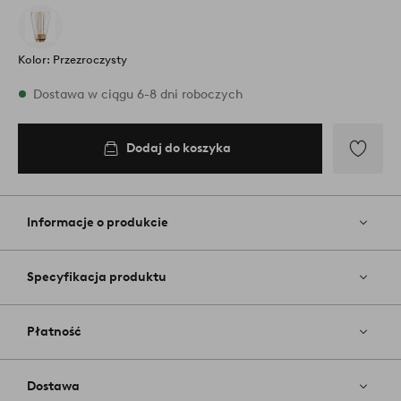
Kolor: Przezroczysty
W magazynie
Dostawa w ciągu 6-8 dni roboczych
Dodaj do koszyka
Dodaj
do
koszyka
Dodaj
do
ulubiony
Informacje o produkcie
Specyfikacja produktu
Płatność
Dostawa