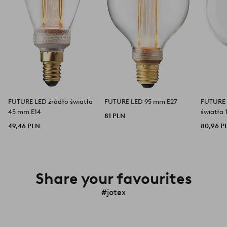
FUTURE LED źródło światła
FUTURE LED 95 mm E27
FUTURE 
45 mm E14
światła
81 PLN
49,46 PLN
80,96 P
Share your favourites
#jotex