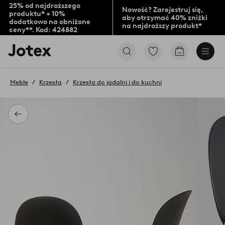
25% od najdroższego
Nowość? Zarejestruj się,
produktu* + 10%
aby otrzymać 40% zniżki
dodatkowo na obniżone
na najdroższy produkt*
ceny**. Kod: 424882
Logo
Przejdź
Przejdź
Jotex
do
do
-
ulubionych
koszyka
przejdź
oznaczonych
Meble
Krzesła
Krzesła do jadalni i do kuchni
na
produktów
pierwszą
stronę
Powrót