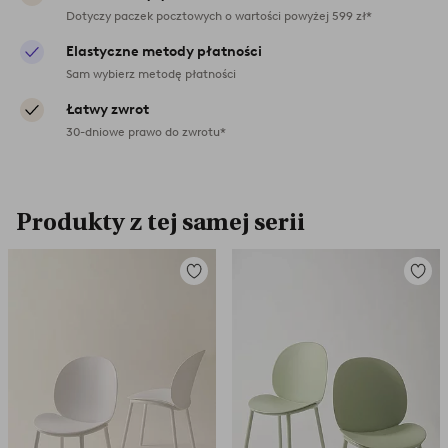
Dotyczy paczek pocztowych o wartości powyżej 599 zł*
Elastyczne metody płatności
Sam wybierz metodę płatności
Łatwy zwrot
30-dniowe prawo do zwrotu*
Produkty z tej samej serii
Dodaj
Dodaj
do
do
ulubionych
ulubio