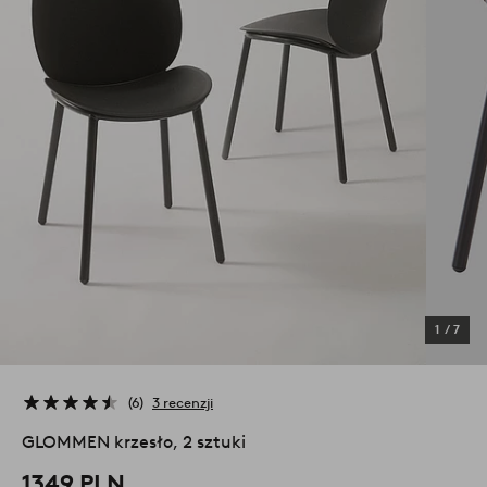
1
/
7
6
3 recenzji
GLOMMEN krzesło, 2 sztuki
1349 PLN