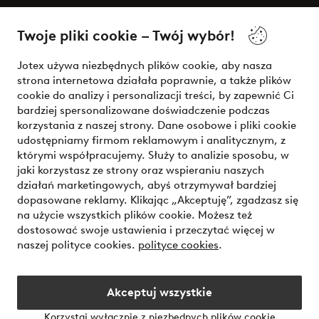
O Jotex
Twoje pliki cookie – Twój wybór!
Nasze usługi
Jotex używa niezbędnych plików cookie, aby nasza
strona internetowa działała poprawnie, a także plików
Warunki
cookie do analizy i personalizacji treści, by zapewnić Ci
bardziej spersonalizowane doświadczenie podczas
korzystania z naszej strony. Dane osobowe i pliki cookie
udostępniamy firmom reklamowym i analitycznym, z
Bezpieczne płatności - zapłać teraz lub podziel się
którymi współpracujemy. Służy to analizie sposobu, w
jaki korzystasz ze strony oraz wspieraniu naszych
Chcesz dowiedzieć się więcej o
naszych opcjach płatności
?
działań marketingowych, abyś otrzymywał bardziej
dopasowane reklamy. Klikając „Akceptuję”, zgadzasz się
na użycie wszystkich plików cookie. Możesz też
dostosować swoje ustawienia i przeczytać więcej w
naszej polityce cookies.
polityce cookies
.
Polska - Wybierz kraj
Akceptuj wszystkie
Instagram
Facebook
Korzystaj wyłącznie z niezbędnych plików cookie