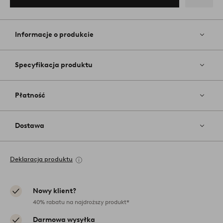
Dodaj
do
ulubiony
Informacje o produkcie
Specyfikacja produktu
Płatność
Dostawa
Deklaracja produktu
Nowy klient?
40% rabatu na najdroższy produkt*
Darmowa wysyłka