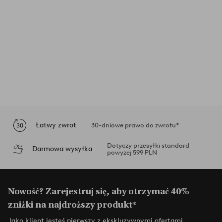
Łatwy zwrot
30-dniowe prawo do zwrotu*
Dotyczy przesyłki standard
Darmowa wysyłka
powyżej 599 PLN
Nowość? Zarejestruj się, aby otrzymać 40%
zniżki na najdroższy produkt*
Jako klient jesteś pierwszy z ekskluzywnymi ofertami,