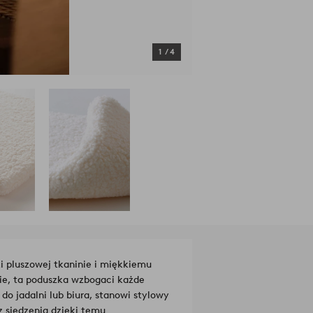
1
/
4
i pluszowej tkaninie i miękkiemu
e, ta poduszka wzbogaci każde
do jadalni lub biura, stanowi stylowy
 siedzenia dzięki temu