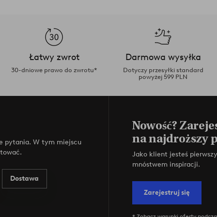
Łatwy zwrot
Darmowa wysyłka
30-dniowe prawo do zwrotu*
Dotyczy przesyłki standard
powyżej 599 PLN
Nowość? Zarejes
na najdroższy 
e pytania. W tym miejscu
ktować.
Jako klient jesteś pierws
mnóstwem inspiracji.
Dostawa
Zarejestruj się
* Zobacz warunki oferty podczas