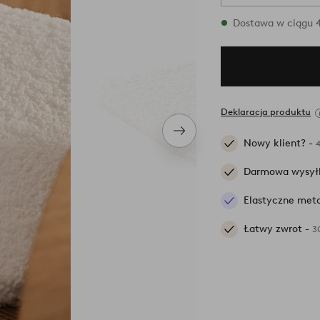
W magazynie
Dostawa w ciągu 4
Deklaracja produktu
Następny
Nowy klient? -
produkt
Darmowa wysył
Elastyczne meto
Łatwy zwrot -
3