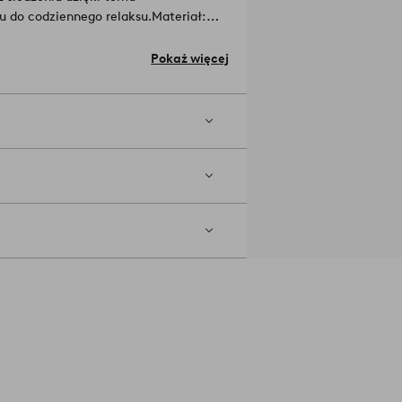
u do codziennego relaksu.
Materiał:
Pokaż więcej
 wybielacza. Nie suszyć w suszarce.
01-01