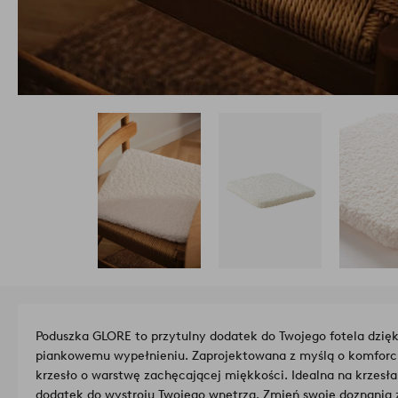
Poduszka GLORE to przytulny dodatek do Twojego fotela dzięk
piankowemu wypełnieniu. Zaprojektowana z myślą o komforci
krzesło o warstwę zachęcającej miękkości. Idealna na krzesła 
dodatek do wystroju Twojego wnętrza. Zmień swoje doznania z