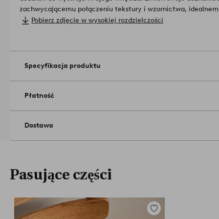
zachwycającemu połączeniu tekstury i wzornictwa, idealnem
100% Poliester.
Pobierz zdjęcie w wysokiej rozdzielczości
Wypełnienie: Piana.
Rozmiar: 40 x 40 cm.
Grubość podkładki: 3 cm.
Ilość w opakowaniu: 1.
Specyfikacja produktu
Gramatura: 480 g/m².
Tylko czyszczenie punktowe. Nie używaj
Nie prasować. Nie prać chemicznie.
Numer artykułu: 2178695-
Płatność
Dostawa
Pasujące części
Dodaj