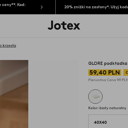
 ceny**. Kod:
20% zniżki na zasłony*. Użyj kod
Logo
Jotex
-
przejdź
na
a krzesła
pierwszą
stronę
GLORE podkładka 
59,40 PLN
O
Pierwotna Cena
99 PL
Kolor: biały naturalny
40X40