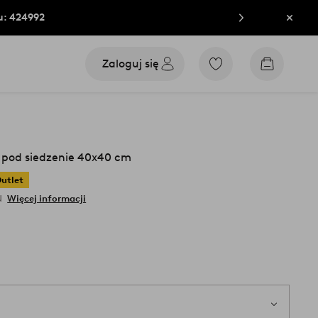
u: 424992
Zamkn
Zaloguj się
Przejdź
Przejdź
do
do
ulubionych
koszyka
oznaczonych
produktów
pod siedzenie 40x40 cm
utlet
N
Więcej informacji