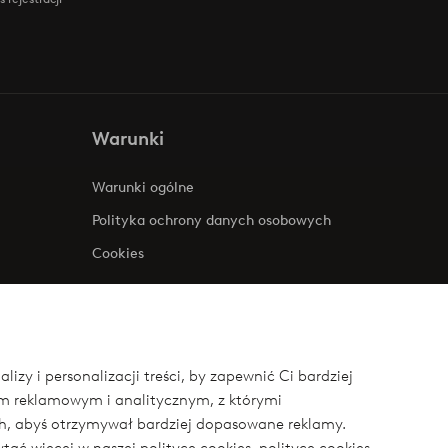
Warunki
Warunki ogólne
Polityka ochrony danych osobowych
Cookies
zy i personalizacji treści, by zapewnić Ci bardziej
om reklamowym i analitycznym, z którymi
ych, abyś otrzymywał bardziej dopasowane reklamy.