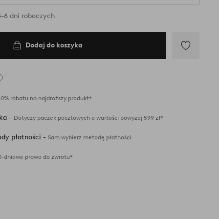
-6 dni roboczych
Dodaj do koszyka
Dodaj
do
ulubionych
40% rabatu na najdroższy produkt*
ka -
Dotyczy paczek pocztowych o wartości powyżej 599 zł*
dy płatności -
Sam wybierz metodę płatności
0-dniowe prawo do zwrotu*