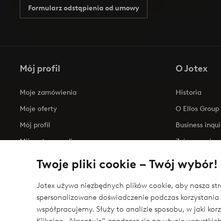
Formularz odstąpienia od umowy
Mój profil
O Jotex
Moje zamówienia
Historia
Moje oferty
O Ellos Group
Mój profil
Business inqui
Mijn retourzendingen
Zrównoważony
Oświadczenie
Twoje pliki cookie – Twój wybór!
Jotex używa niezbędnych plików cookie, aby nasza stro
spersonalizowane doświadczenie podczas korzystania 
Bezpieczne płatności - zapłać teraz lub podziel 
współpracujemy. Służy to analizie sposobu, w jaki ko
Chcesz dowiedzieć się więcej o
naszych opcjach płatności
?