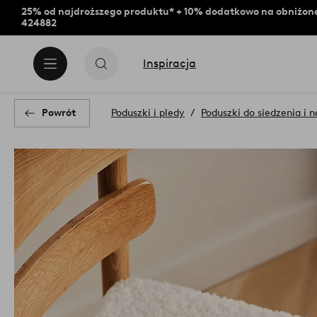
25% od najdroższego produktu* + 10% dodatkowo na obniżone
424882
Inspiracja
Powrót
Poduszki i pledy
Poduszki do siedzenia i n