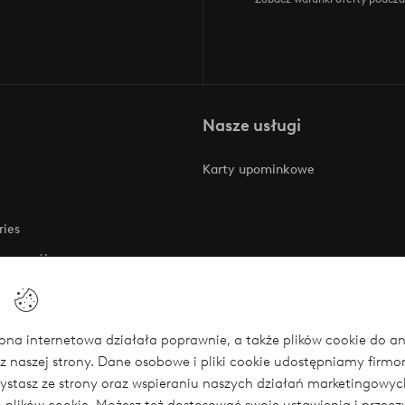
Nasze usługi
Karty upominkowe
ries
 rozwój
 o dostępności
na internetowa działała poprawnie, a także plików cookie do anali
z naszej strony. Dane osobowe i pliki cookie udostępniamy firm
się
rzystasz ze strony oraz wspieraniu naszych działań marketingow