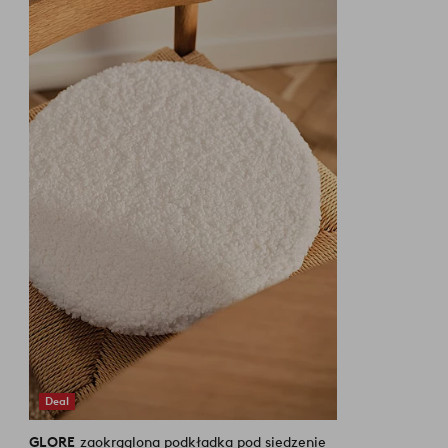
do
ulubionych
Deal
GLORE
zaokrąglona podkładka pod siedzenie