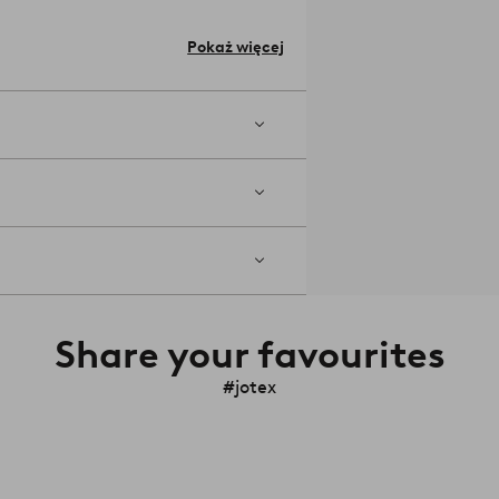
 czyszczenia szkła.
Pokaż więcej
m zarówno dekoracyjnym jak i
lkie pomieszczenie.
Numer artykułu:
Share your favourites
#jotex