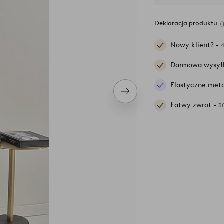
Deklaracja produktu
Nowy klient? -
Darmowa wysył
Elastyczne meto
Następny
produkt
Łatwy zwrot -
3