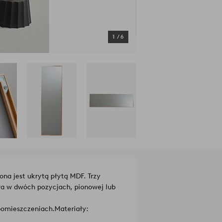
1
/
6
na jest ukrytą płytą MDF. Trzy
tra w dwóch pozycjach, pionowej lub
 pomieszczeniach.
Materiały: