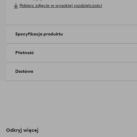
Wymiary produktu: 35x120 cm.
Pobierz zdjęcie w wysokiej rozdzielczości
Konserwacja: Wycierać lekko zwilżoną szmatką i środkiem do
Wskazówki/rady: Zawieszone na ścianie lustro jest elemente
praktycznym, który jednocześnie powiększa optycznie niewie
1709221-01-0
Specyfikacja produktu
Płatność
Dostawa
Odkryj więcej