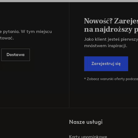
Nowość? Zarejes
na najdroższy 
e pytania. W tym miejscu
ktować.
Jako klient jesteś pierws
mnóstwem inspiracji.
Dostawa
Zarejestruj się
* Zobacz warunki oferty podczas
Nasze usługi
Karty upominkowe