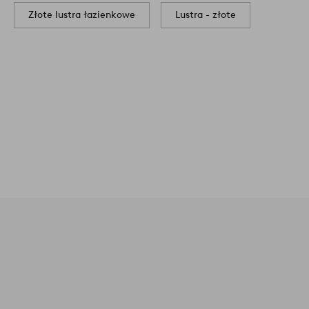
Złote lustra łazienkowe
Lustra - złote