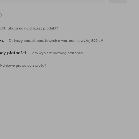
Dodaj
do
ulubionych
40% rabatu na najdroższy produkt*
ka -
Dotyczy paczek pocztowych o wartości powyżej 599 zł*
dy płatności -
Sam wybierz metodę płatności
0-dniowe prawo do zwrotu*