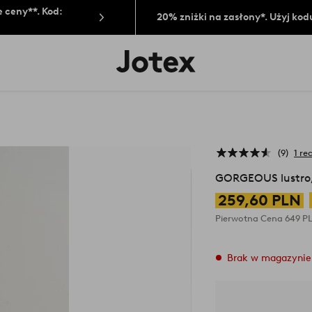
 ceny**. Kod:
20% zniżki na zasłony*. Użyj kod
Logo
Jotex
-
przejdź
na
pierwszą
stronę
9
1 re
GORGEOUS lustro,
259,60 PLN
Pierwotna Cena
649 P
Brak w magazynie