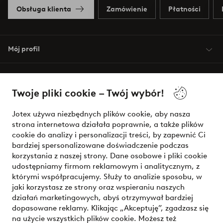
Obsługa klienta
Zamówienie
Płatności
Mój profil
O Jotex
Twoje pliki cookie – Twój wybór!
Nasze usługi
Jotex używa niezbędnych plików cookie, aby nasza
strona internetowa działała poprawnie, a także plików
Warunki
cookie do analizy i personalizacji treści, by zapewnić Ci
bardziej spersonalizowane doświadczenie podczas
korzystania z naszej strony. Dane osobowe i pliki cookie
udostępniamy firmom reklamowym i analitycznym, z
Bezpieczne płatności - zapłać teraz lub podziel się
którymi współpracujemy. Służy to analizie sposobu, w
jaki korzystasz ze strony oraz wspieraniu naszych
Chcesz dowiedzieć się więcej o
naszych opcjach płatności
?
działań marketingowych, abyś otrzymywał bardziej
dopasowane reklamy. Klikając „Akceptuję”, zgadzasz się
na użycie wszystkich plików cookie. Możesz też