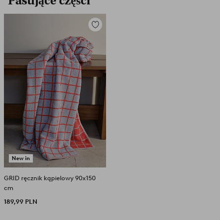
Pasujące części
Dodaj
do
ulubionych
New in
GRID ręcznik kąpielowy 90x150
cm
189,99 PLN