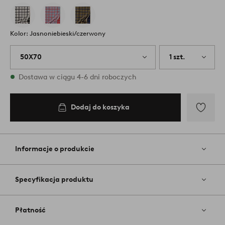
Kolor: Jasnoniebieski/czerwony
50X70
1 szt.
W magazynie
Dostawa w ciągu 4-6 dni roboczych
Dodaj do koszyka
Dodaj
do
ulubiony
Informacje o produkcie
Specyfikacja produktu
Płatność