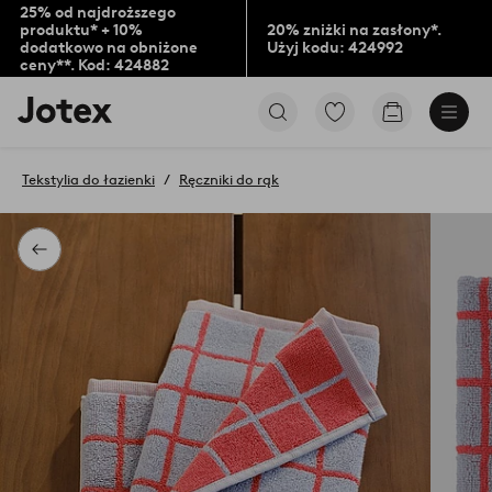
25% od najdroższego
produktu* + 10%
20% zniżki na zasłony*.
dodatkowo na obniżone
Użyj kodu: 424992
ceny**. Kod: 424882
Logo
Przejdź
Przejdź
Jotex
do
do
-
ulubionych
koszyka
przejdź
oznaczonych
Tekstylia do łazienki
Ręczniki do rąk
na
produktów
pierwszą
stronę
Powrót