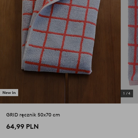
New in
1
/
4
GRID ręcznik 50x70 cm
64,99 PLN