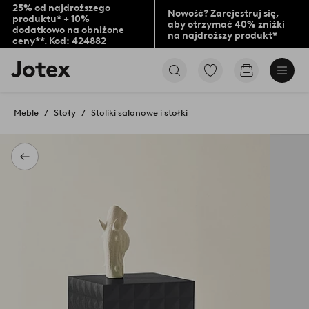
25% od najdroższego
Nowość? Zarejestruj się,
produktu* + 10%
aby otrzymać 40% zniżki
dodatkowo na obniżone
na najdroższy produkt*
ceny**. Kod: 424882
Logo
Przejdź
Przejdź
Jotex
do
do
-
ulubionych
koszyka
przejdź
oznaczonych
Meble
Stoły
Stoliki salonowe i stołki
na
produktów
pierwszą
stronę
Powrót