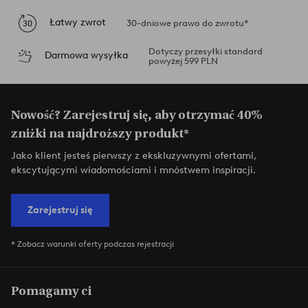
Łatwy zwrot
30-dniowe prawo do zwrotu*
Dotyczy przesyłki standard
Darmowa wysyłka
powyżej 599 PLN
Nowość? Zarejestruj się, aby otrzymać 40%
zniżki na najdroższy produkt*
Jako klient jesteś pierwszy z ekskluzywnymi ofertami,
ekscytującymi wiadomościami i mnóstwem inspiracji.
Zarejestruj się
* Zobacz warunki oferty podczas rejestracji
Pomagamy ci