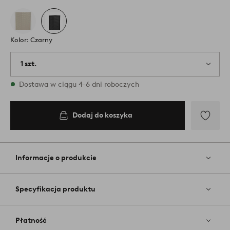
Kolor: Czarny
1 szt.
W magazynie
Dostawa w ciągu 4-6 dni roboczych
Dodaj do koszyka
Dodaj
do
ulubiony
Informacje o produkcie
Specyfikacja produktu
Płatność