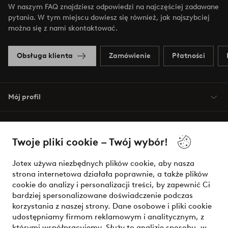
W naszym FAQ znajdziesz odpowiedzi na najczęściej zadawane
pytania. W tym miejscu dowiesz się również, jak najszybciej
można się z nami skontaktować.
Obsługa klienta
Zamówienie
Płatności
Mój profil
O Jotex
Twoje pliki cookie – Twój wybór!
Nasze usługi
Jotex używa niezbędnych plików cookie, aby nasza
strona internetowa działała poprawnie, a także plików
Warunki
cookie do analizy i personalizacji treści, by zapewnić Ci
bardziej spersonalizowane doświadczenie podczas
korzystania z naszej strony. Dane osobowe i pliki cookie
udostępniamy firmom reklamowym i analitycznym, z
Bezpieczne płatności - zapłać teraz lub podziel się
którymi współpracujemy. Służy to analizie sposobu, w