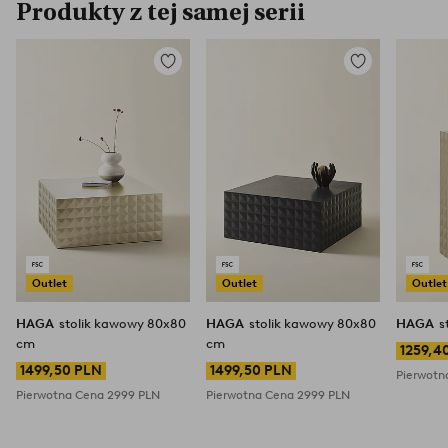
Produkty z tej samej serii
Dodaj
Dodaj
do
do
ulubionych
ulubionych
Outlet
Outlet
Outlet
HAGA
stolik kawowy 80x80
HAGA
stolik kawowy 80x80
HAGA
s
cm
cm
1259,4
1499,50 PLN
1499,50 PLN
Pierwot
Pierwotna Cena
2999 PLN
Pierwotna Cena
2999 PLN