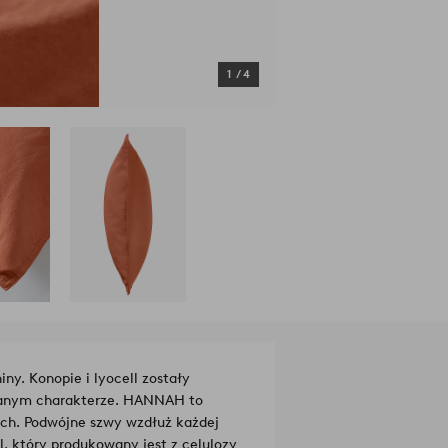
1
/
4
y. Konopie i lyocell zostały
nianym charakterze. HANNAH to
ach. Podwójne szwy wzdłuż każdej
l, który produkowany jest z celulozy