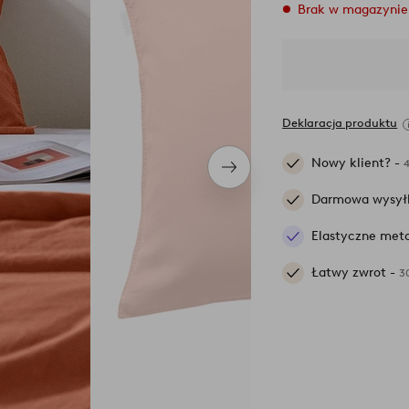
Brak w magazynie
Deklaracja produktu
Nowy klient? -
Następny
produkt
Darmowa wysył
Elastyczne meto
Łatwy zwrot -
3