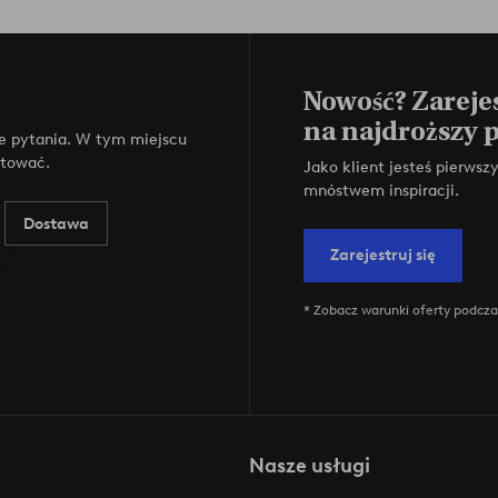
Nowość? Zarejes
na najdroższy 
e pytania. W tym miejscu
ktować.
Jako klient jesteś pierws
mnóstwem inspiracji.
Dostawa
Zarejestruj się
* Zobacz warunki oferty podczas
Nasze usługi