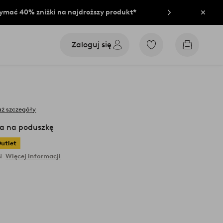
rzymać 40% zniżki na najdroższy produkt*
Zamkn
Zaloguj się
Przejdź
Przejdź
do
do
ulubionych
koszyka
oznaczonych
produktów
ż szczegóły
 na poduszkę
utlet
N
Więcej informacji