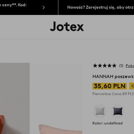
 ceny**. Kod:
Nowość? Zarejestruj się, aby ot
Logo
Jotex
-
przejdź
na
pierwszą
stronę
1
Poka
HANNAH poszewka
35,60 PLN
O
Pierwotna Cena
89 PL
Kolor: undefined