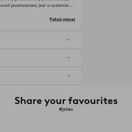
ocell przetwarzany jest w systemie
 ponownego użytku.
Materiał: 55%
Pokaż więcej
ia.
e różnych elementów w eleganckich
stkie pasują do siebie.
Numer
Share your favourites
#jotex