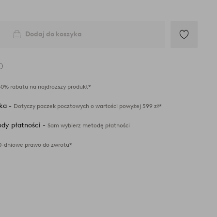
Dodaj do koszyka
Dodaj
do
ulubionych
40% rabatu na najdroższy produkt*
ka -
Dotyczy paczek pocztowych o wartości powyżej 599 zł*
dy płatności -
Sam wybierz metodę płatności
0-dniowe prawo do zwrotu*