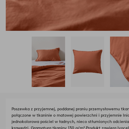
Poszewka z przyjemnej, poddanej praniu przemysłowemu tkanin
połączone w tkaninie o matowej powierzchni i przyjemnie l
jednokolorowa pościel w ładnych, nieco stłumionych odcieni
krawędzi. Gramatura tkaniny 130 g/m².
Produkt zawiera lyocel