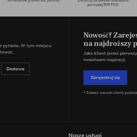
30-dniowe prawo do zwrotu*
Dotyczy przesyłki standard
powyżej 599 PLN
Nowość? Zarejes
na najdroższy 
e pytania. W tym miejscu
ktować.
Jako klient jesteś pierws
mnóstwem inspiracji.
Dostawa
Zarejestruj się
* Zobacz warunki oferty podczas
Nasze usługi