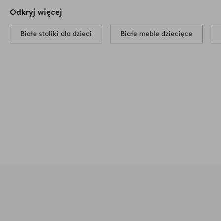
Dostarczane w stanie niezmontowanym.
Odkryj więcej
Liczba opakowań: 1.
Wskazówki dotyczące pielęgnacji: Przetrz
Wskazówka/porada: W przypadku wrażliwej podłogi zalecamy 
Białe stoliki dla dzieci
Białe meble dziecięce
innych zabezpieczeń na powierzchniach styku z podłogą.
Nume