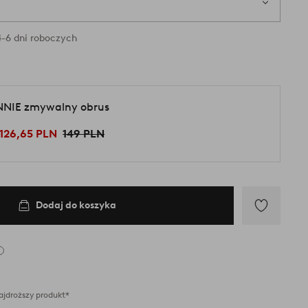
-6 dni roboczych
NNIE zmywalny obrus
126,65 PLN
149 PLN
Dodaj do koszyka
Dodaj
do
ulubionych
ajdroższy produkt*