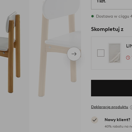
1 szt.
W magazynie
Dostawa w ciągu 4
Skompletuj z
LI
Następny
produkt
Deklaracja produktu
Nowy klient?
40% rabatu na n