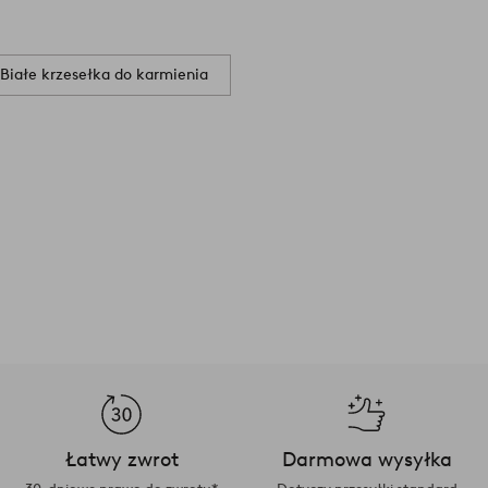
eć lekko wilgotną ściereczką.
umieszczenie stopek do mebli lub
Białe krzesełka do karmienia
r artykułu: 1778680-01-0
Łatwy zwrot
Darmowa wysyłka