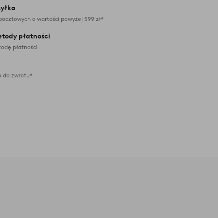
yłka
pocztowych o wartości powyżej 599 zł*
etody płatności
odę płatności
 do zwrotu*