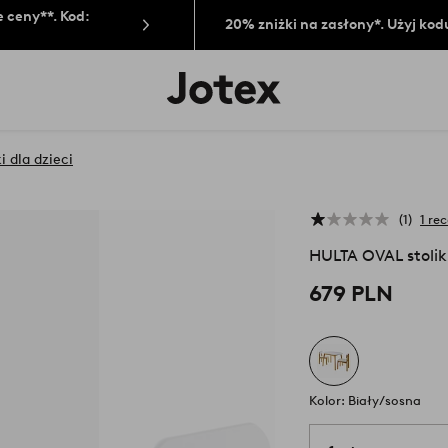
 ceny**. Kod:
20% zniżki na zasłony*. Użyj kod
Logo
Jotex
-
przejdź
na
ki dla dzieci
pierwszą
stronę
1
1 re
HULTA OVAL stolik
679 PLN
Kolor: Biały/sosna