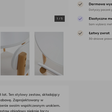
Darmowa wys
Dotyczy paczek 
Elastyczne m
1
/
5
Sam wybierz met
Łatwy zwrot
30-dniowe prawo
lat. Ten stylowy zestaw, składający
i zabawę. Zaprojektowany w
czenie swoim współczesnym urokiem.
zestaw obiadowy pięknie łączy