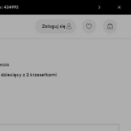
u: 424992
Zamkn
Zaloguj się
Przejdź
Przejdź
do
do
ulubionych
koszyka
oznaczonych
produktów
cenzja
 dziecięcy z 2 krzesełkami