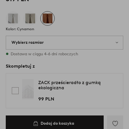
Kolor: Cynamon
Wybierz rozmiar
3 rozmiary są dostępne w magazynie
Dostawa w ciągu 4-6 dni roboczych
Skompletuj z
ZACK prześcieradło z gumką
ekologiczna
99 PLN
Dodaj do koszyka