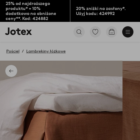
25% od najdroższego
produktu* + 10%
20% zniżki na zasłony*.
dodatkowo na obniżone
Użyj kodu: 424992
ceny**. Kod: 424882
Logo
Przejdź
Przejdź
Jotex
do
do
-
ulubionych
koszyka
przejdź
oznaczonych
Pościel
Lambrekiny łóżkowe
na
produktów
pierwszą
stronę
Powrót