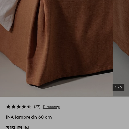
1
/
5
27
11 recenzji
INA lambrekin 60 cm
319 PLN