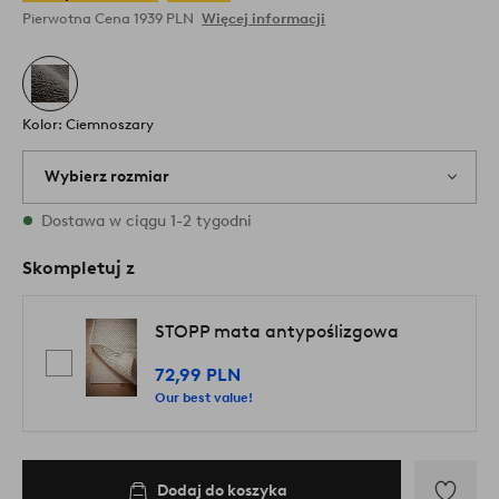
Pierwotna Cena
1939 PLN
Więcej informacji
Kolor: Ciemnoszary
Wybierz rozmiar
1 rozmiary są dostępne w magazynie
Dostawa w ciągu 1-2 tygodni
Skompletuj z
STOPP mata antypoślizgowa
72,99 PLN
Our best value!
Dodaj do koszyka