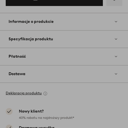
Dodaj
do
ulubiony
Informacje o produkcie
Specyfikacja produktu
Płatność
Dostawa
Deklaracja produktu
Nowy klient?
40% rabatu na najdroższy produkt*
Darmowa wysyłka