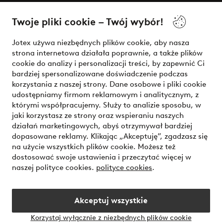
O Jotex
Twoje pliki cookie – Twój wybór!
Nasze usługi
Jotex używa niezbędnych plików cookie, aby nasza
strona internetowa działała poprawnie, a także plików
Warunki
cookie do analizy i personalizacji treści, by zapewnić Ci
bardziej spersonalizowane doświadczenie podczas
korzystania z naszej strony. Dane osobowe i pliki cookie
udostępniamy firmom reklamowym i analitycznym, z
Bezpieczne płatności - zapłać teraz lub podziel się
którymi współpracujemy. Służy to analizie sposobu, w
jaki korzystasz ze strony oraz wspieraniu naszych
Chcesz dowiedzieć się więcej o
naszych opcjach płatności
?
działań marketingowych, abyś otrzymywał bardziej
dopasowane reklamy. Klikając „Akceptuję”, zgadzasz się
na użycie wszystkich plików cookie. Możesz też
dostosować swoje ustawienia i przeczytać więcej w
naszej polityce cookies.
polityce cookies
.
Polska - Wybierz kraj
Akceptuj wszystkie
Instagram
Facebook
Korzystaj wyłącznie z niezbędnych plików cookie