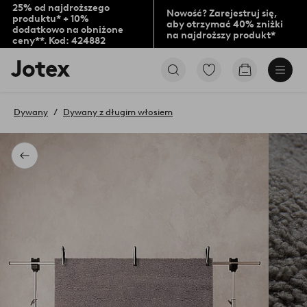
25% od najdroższego
Nowość? Zarejestruj się,
produktu* + 10%
aby otrzymać 40% zniżki
dodatkowo na obniżone
na najdroższy produkt*
ceny**. Kod: 424882
Logo
Przejdź
Przejdź
Jotex
do
do
-
ulubionych
koszyka
przejdź
oznaczonych
Dywany
Dywany z długim włosiem
na
produktów
pierwszą
stronę
Powrót