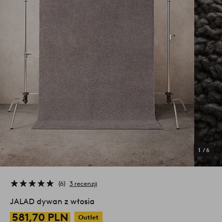
1
/
6
6
3 recenzji
JALAD dywan z włosia
581,70 PLN
Outlet