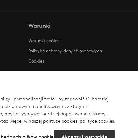
Warunki
Warunki ogólne
Polityka ochrony danych osobowych
Cookies
zy i personalizacji treści, by zapewnić Ci bardziej
om reklamowym i analitycznym, z którymi
ych, abyś otrzymywał bardziej dopasowane reklamy.
ytać więcej w naszej polityce cookies.
polityce cookies
.
ezbędnych plików cookie
Akceptuj wszystkie