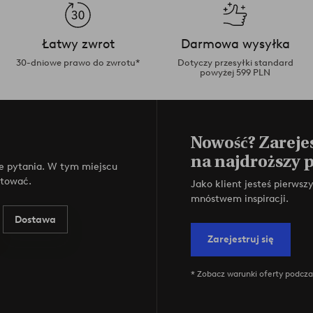
Łatwy zwrot
Darmowa wysyłka
30-dniowe prawo do zwrotu*
Dotyczy przesyłki standard
powyżej 599 PLN
Nowość? Zarejes
na najdroższy 
e pytania. W tym miejscu
ktować.
Jako klient jesteś pierws
mnóstwem inspiracji.
Dostawa
Zarejestruj się
* Zobacz warunki oferty podczas