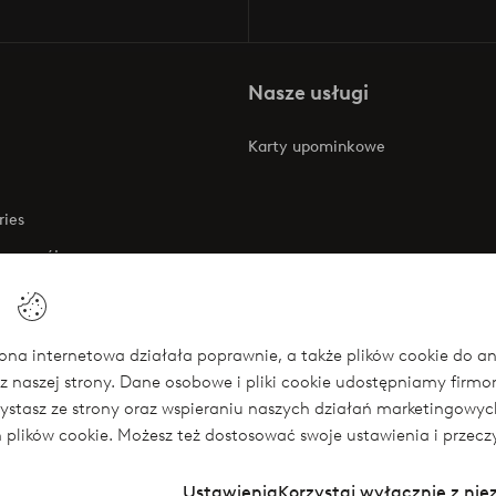
Nasze usługi
Karty upominkowe
ries
 rozwój
 o dostępności
na internetowa działała poprawnie, a także plików cookie do anali
z naszej strony. Dane osobowe i pliki cookie udostępniamy firm
się
rzystasz ze strony oraz wspieraniu naszych działań marketingow
ch plików cookie. Możesz też dostosować swoje ustawienia i przecz
Ustawienia
Korzystaj wyłącznie z ni