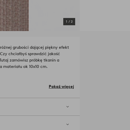
1
/
2
óżnej grubości dającej piękny efekt
Czy chciałbyś sprawdzić jakość
Tutaj zamówisz próbkę tkanin a
a materiału ok 10x10 cm.
d. Podkład: Lateks.
Pokaż więcej