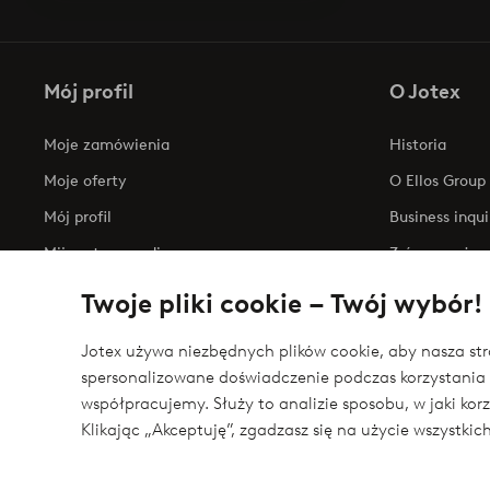
Mój profil
O Jotex
Moje zamówienia
Historia
Moje oferty
O Ellos Group
Mój profil
Business inqui
Mijn retourzendingen
Zrównoważony
Oświadczenie
Twoje pliki cookie – Twój wybór!
Jotex używa niezbędnych plików cookie, aby nasza stro
spersonalizowane doświadczenie podczas korzystania 
Bezpieczne płatności - zapłać teraz lub podziel 
współpracujemy. Służy to analizie sposobu, w jaki ko
Chcesz dowiedzieć się więcej o
naszych opcjach płatności
?
Klikając „Akceptuję”, zgadzasz się na użycie wszystki