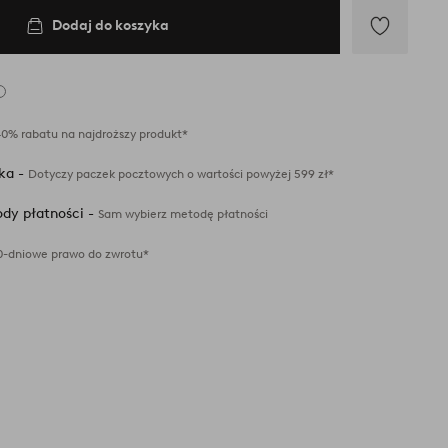
Dodaj do koszyka
Dodaj
do
ulubionych
40% rabatu na najdroższy produkt*
ka -
Dotyczy paczek pocztowych o wartości powyżej 599 zł*
dy płatności -
Sam wybierz metodę płatności
0-dniowe prawo do zwrotu*