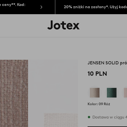
 ceny**. Kod:
20% zniżki na zasłony*. Użyj kod
Logo
Jotex
-
przejdź
na
pierwszą
stronę
JENSEN SOLID pró
10 PLN
Kolor: 09 Róż
W magazynie
Dostawa w ciągu 4