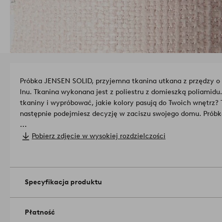
Próbka JENSEN SOLID, przyjemna tkanina utkana z przędzy o r
lnu. Tkanina wykonana jest z poliestru z domieszką poliamidu.
tkaniny i wypróbować, jakie kolory pasują do Twoich wnętrz? 
następnie podejmiesz decyzję w zaciszu swojego domu. Próbk
Jakość materiału: Przednia strona: 95% poliester i 5% poliami
Pobierz zdjęcie w wysokiej rozdzielczości
Gramatura: 340 g/m²
Wytrzymałość: 40 000 cykli Martindale'a
Odporność na światło: 4,5/5
Mechacenie: 4/5
Numer artykułu: 1730585-04-0
Specyfikacja produktu
Płatność