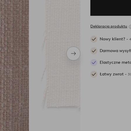
Deklaracja produktu
Nowy klient? -
Darmowa wysył
Następny
produkt
Elastyczne meto
Łatwy zwrot -
3