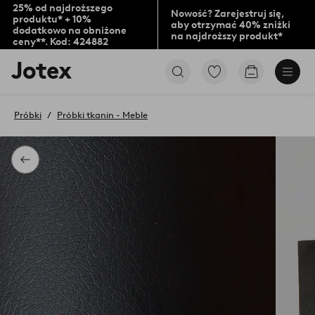
25% od najdroższego
Nowość? Zarejestruj się,
produktu* + 10%
aby otrzymać 40% zniżki
dodatkowo na obniżone
na najdroższy produkt*
ceny**. Kod: 424882
Logo
Przejdź
Przejdź
Jotex
do
do
-
ulubionych
koszyka
przejdź
oznaczonych
Próbki
Próbki tkanin - Meble
na
produktów
pierwszą
stronę
Powrót