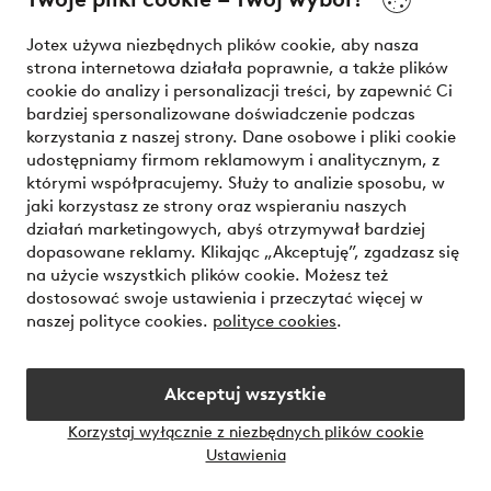
Nasze usługi
Jotex używa niezbędnych plików cookie, aby nasza
strona internetowa działała poprawnie, a także plików
Warunki
cookie do analizy i personalizacji treści, by zapewnić Ci
bardziej spersonalizowane doświadczenie podczas
korzystania z naszej strony. Dane osobowe i pliki cookie
udostępniamy firmom reklamowym i analitycznym, z
Bezpieczne płatności - zapłać teraz lub podziel się
którymi współpracujemy. Służy to analizie sposobu, w
jaki korzystasz ze strony oraz wspieraniu naszych
Chcesz dowiedzieć się więcej o
naszych opcjach płatności
?
działań marketingowych, abyś otrzymywał bardziej
dopasowane reklamy. Klikając „Akceptuję”, zgadzasz się
na użycie wszystkich plików cookie. Możesz też
dostosować swoje ustawienia i przeczytać więcej w
naszej polityce cookies.
polityce cookies
.
Polska - Wybierz kraj
Akceptuj wszystkie
Instagram
Facebook
Korzystaj wyłącznie z niezbędnych plików cookie
Ustawienia