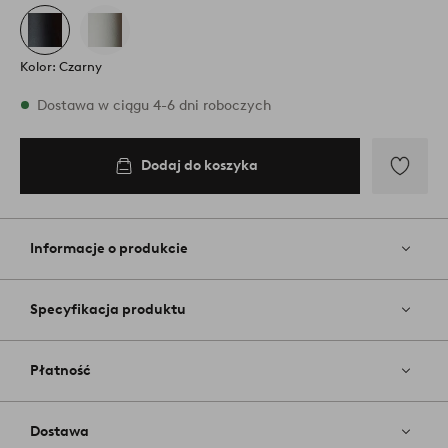
Kolor: Czarny
W magazynie
Dostawa w ciągu 4-6 dni roboczych
Dodaj do koszyka
Dodaj
do
koszyka
Dodaj
do
ulubiony
Informacje o produkcie
Specyfikacja produktu
Płatność
Dostawa