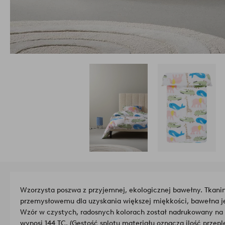
Wzorzysta poszwa z przyjemnej, ekologicznej bawełny. Tkani
przemysłowemu dla uzyskania większej miękkości, bawełna jes
Wzór w czystych, radosnych kolorach został nadrukowany na b
wynosi 144 TC. (Gęstość splotu materiału oznacza ilość przepl