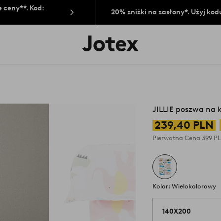
 ceny**. Kod:
20% zniżki na zasłony*. Użyj kod
Logo
Jotex
-
przejdź
na
pierwszą
stronę
JILLIE poszwa na 
239,40 PLN
Pierwotna Cena
399 P
Kolor: Wielokolorowy
140X200