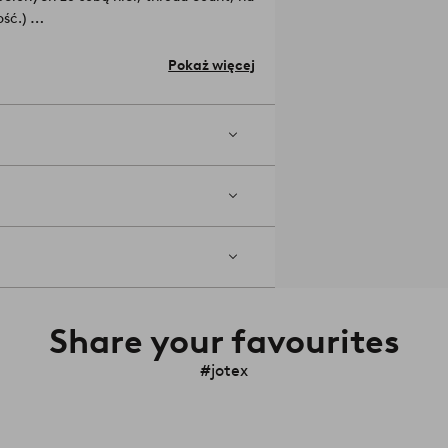
ść.)
chemicznych pestycydów, nawozów i
onalne materiały.
Materiał: 100%
Pokaż więcej
ia.
mentów, dzięki którym pokój dziecięcy
Share your favourites
#jotex