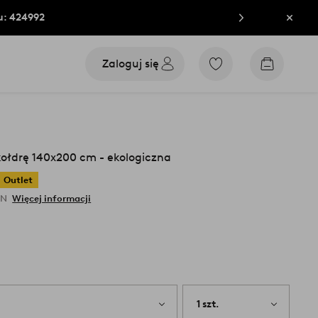
u: 424992
Zamkn
Zaloguj się
Przejdź
Przejdź
do
do
ulubionych
koszyka
oznaczonych
produktów
kołdrę 140x200 cm - ekologiczna
Outlet
LN
Więcej informacji
1 szt.