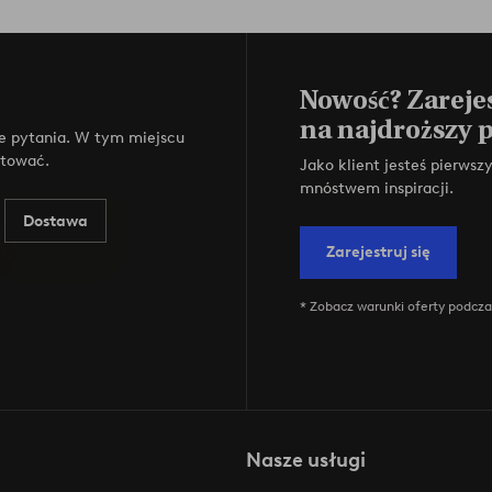
Nowość? Zarejes
na najdroższy 
e pytania. W tym miejscu
ktować.
Jako klient jesteś pierws
mnóstwem inspiracji.
Dostawa
Zarejestruj się
* Zobacz warunki oferty podczas
Nasze usługi