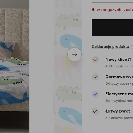
w magazynie zosta
Deklaracja produktu
Następny
Nowy klient?
produkt
40% rabatu na n
Darmowa wys
Dotyczy paczek 
Elastyczne m
Sam wybierz met
Łatwy zwrot
30-dniowe prawo