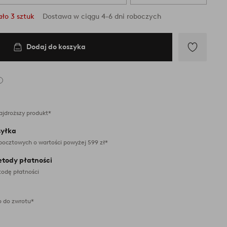
ło 3 sztuk
Dostawa w ciągu 4-6 dni roboczych
Dodaj do koszyka
Dodaj
do
ulubionych
ajdroższy produkt*
yłka
pocztowych o wartości powyżej 599 zł*
etody płatności
odę płatności
 do zwrotu*