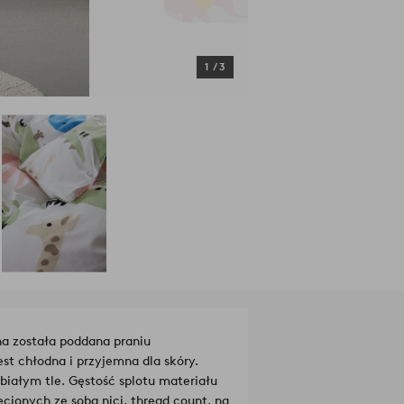
1
/
3
na została poddana praniu
t chłodna i przyjemna dla skóry.
iałym tle. Gęstość splotu materiału
ecionych ze sobą nici, thread count, na