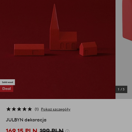
Deal
1
/
3
1
Pokaż szczegóły
JULBYN dekoracja
169,15 PLN
199 PLN