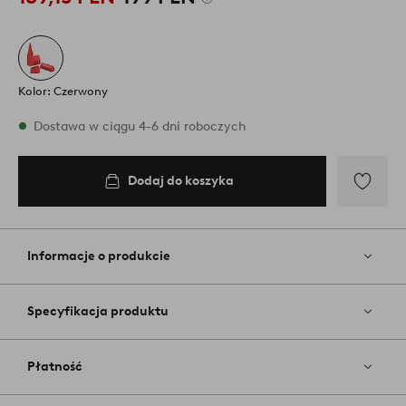
Kolor: Czerwony
W magazynie
Dostawa w ciągu 4-6 dni roboczych
Dodaj do koszyka
Dodaj
do
koszyka
Dodaj
do
ulubiony
Informacje o produkcie
Specyfikacja produktu
Płatność