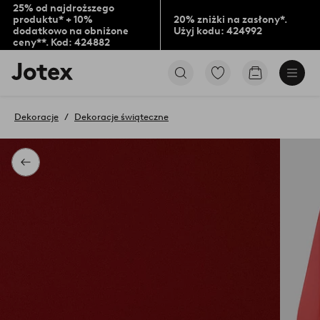
25% od najdroższego
produktu* + 10%
20% zniżki na zasłony*.
dodatkowo na obniżone
Użyj kodu: 424992
ceny**. Kod: 424882
Logo
Przejdź
Przejdź
Jotex
do
do
-
ulubionych
koszyka
przejdź
oznaczonych
Dekoracje
Dekoracje świąteczne
na
produktów
pierwszą
stronę
Powrót