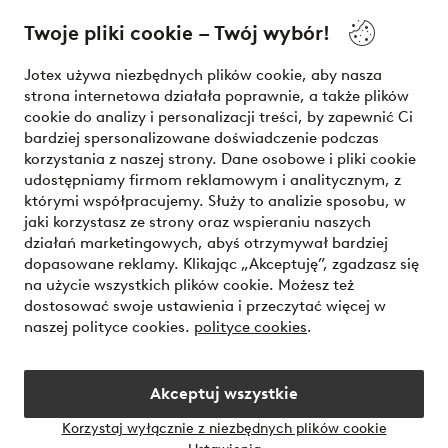
O Jotex
Twoje pliki cookie – Twój wybór!
Nasze usługi
Jotex używa niezbędnych plików cookie, aby nasza
strona internetowa działała poprawnie, a także plików
Warunki
cookie do analizy i personalizacji treści, by zapewnić Ci
bardziej spersonalizowane doświadczenie podczas
korzystania z naszej strony. Dane osobowe i pliki cookie
udostępniamy firmom reklamowym i analitycznym, z
Bezpieczne płatności - zapłać teraz lub podziel się
którymi współpracujemy. Służy to analizie sposobu, w
jaki korzystasz ze strony oraz wspieraniu naszych
Chcesz dowiedzieć się więcej o
naszych opcjach płatności
?
działań marketingowych, abyś otrzymywał bardziej
dopasowane reklamy. Klikając „Akceptuję”, zgadzasz się
na użycie wszystkich plików cookie. Możesz też
dostosować swoje ustawienia i przeczytać więcej w
naszej polityce cookies.
polityce cookies
.
Polska - Wybierz kraj
Akceptuj wszystkie
Instagram
Facebook
Korzystaj wyłącznie z niezbędnych plików cookie