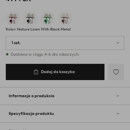
Kolor: Nature Linen With Black Metal
1 szt.
W magazynie
Dostawa w ciągu 4-6 dni roboczych
Dodaj do koszyka
Dodaj
do
ulubiony
Informacje o produkcie
Specyfikacja produktu