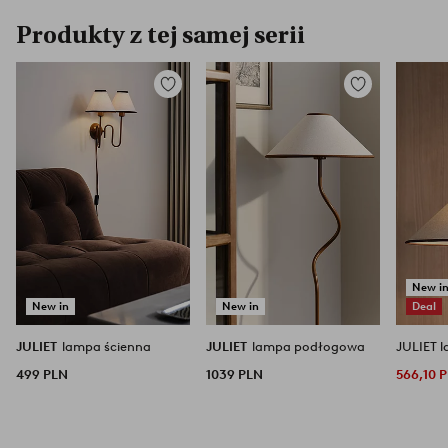
Produkty z tej samej serii
Dodaj
Dodaj
do
do
ulubionych
ulubionych
New i
New in
New in
Deal
JULIET
lampa ścienna
JULIET
lampa podłogowa
JULIET 
499 PLN
1039 PLN
566,10 