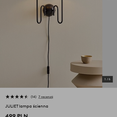
1
/
6
14
7 recenzji
JULIET lampa ścienna
499 PLN