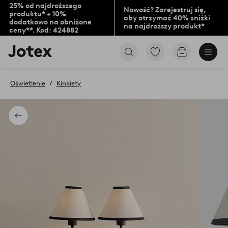
25% od najdroższego
Nowość? Zarejestruj się,
produktu* + 10%
aby otrzymać 40% zniżki
dodatkowo na obniżone
na najdroższy produkt*
ceny**. Kod: 424882
Logo
Przejdź
Przejdź
Jotex
do
do
-
ulubionych
koszyka
przejdź
oznaczonych
Oświetlenie
Kinkiety
na
produktów
pierwszą
stronę
Powrót