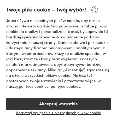
O Jotex
Twoje pliki cookie – Twój wybór!
Nasze usługi
Jotex używa niezbędnych plików cookie, aby nasza
strona internetowa działała poprawnie, a także plików
Warunki
cookie do analizy i personalizacji treści, by zapewnić Ci
bardziej spersonalizowane doświadczenie podczas
korzystania z naszej strony. Dane osobowe i pliki cookie
udostępniamy firmom reklamowym i analitycznym, z
Bezpieczne płatności - zapłać teraz lub podziel się
którymi współpracujemy. Służy to analizie sposobu, w
jaki korzystasz ze strony oraz wspieraniu naszych
Chcesz dowiedzieć się więcej o
naszych opcjach płatności
?
działań marketingowych, abyś otrzymywał bardziej
dopasowane reklamy. Klikając „Akceptuję”, zgadzasz się
na użycie wszystkich plików cookie. Możesz też
dostosować swoje ustawienia i przeczytać więcej w
naszej polityce cookies.
polityce cookies
.
Polska - Wybierz kraj
Akceptuj wszystkie
Instagram
Facebook
Korzystaj wyłącznie z niezbędnych plików cookie