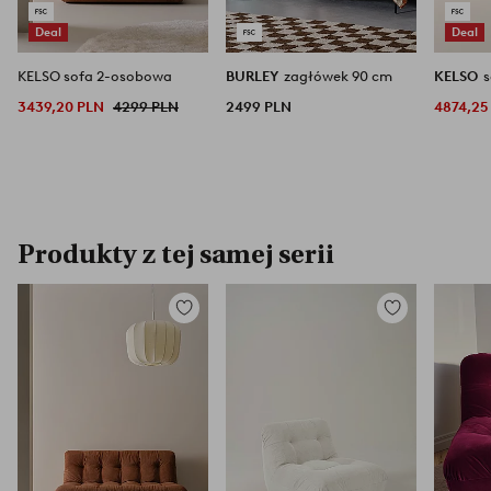
Deal
Deal
KELSO sofa 2-osobowa
BURLEY
zagłówek 90 cm
KELSO
3439,20 PLN
4299 PLN
2499 PLN
4874,25
Produkty z tej samej serii
Dodaj
Dodaj
do
do
ulubionych
ulubionych