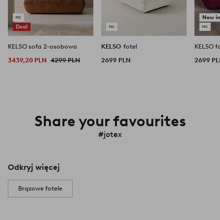
New i
Deal
KELSO sofa 2-osobowa
KELSO
fotel
KELSO fo
3439,20 PLN
4299 PLN
2699 PLN
2699 P
Share your favourites
#jotex
Odkryj więcej
Brązowe fotele