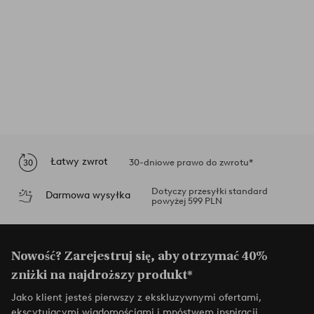
Łatwy zwrot
30-dniowe prawo do zwrotu*
Dotyczy przesyłki standard
Darmowa wysyłka
powyżej 599 PLN
Nowość? Zarejestruj się, aby otrzymać 40%
zniżki na najdroższy produkt*
Jako klient jesteś pierwszy z ekskluzywnymi ofertami,
ekscytującymi wiadomościami i mnóstwem inspiracji.