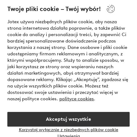
Twoje pliki cookie – Twój wybór!
Nasze usługi
Jotex używa niezbędnych plików cookie, aby nasza
strona internetowa działała poprawnie, a także plików
Warunki
cookie do analizy i personalizacji treści, by zapewnić Ci
bardziej spersonalizowane doświadczenie podczas
korzystania z naszej strony. Dane osobowe i pliki cookie
udostępniamy firmom reklamowym i analitycznym, z
Bezpieczne płatności - zapłać teraz lub podziel się
którymi współpracujemy. Służy to analizie sposobu, w
jaki korzystasz ze strony oraz wspieraniu naszych
Chcesz dowiedzieć się więcej o
naszych opcjach płatności
?
działań marketingowych, abyś otrzymywał bardziej
dopasowane reklamy. Klikając „Akceptuję”, zgadzasz się
na użycie wszystkich plików cookie. Możesz też
dostosować swoje ustawienia i przeczytać więcej w
naszej polityce cookies.
polityce cookies
.
Polska - Wybierz kraj
Akceptuj wszystkie
Instagram
Facebook
Korzystaj wyłącznie z niezbędnych plików cookie
Ustawienia