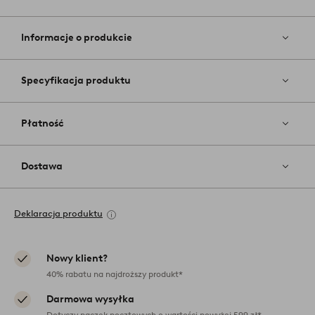
Dodaj
do
ulubiony
Informacje o produkcie
Specyfikacja produktu
Płatność
Dostawa
Deklaracja produktu
Nowy klient?
40% rabatu na najdroższy produkt*
Darmowa wysyłka
Dotyczy paczek pocztowych o wartości powyżej 599 zł*