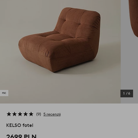
1
/
6
9
5 recenzji
KELSO fotel
2699 PLN