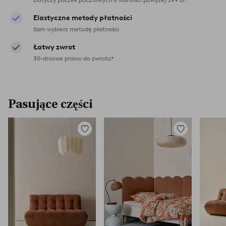
Elastyczne metody płatności
Sam wybierz metodę płatności
Łatwy zwrot
30-dniowe prawo do zwrotu*
Pasujące części
Dodaj
Dodaj
do
do
ulubionych
ulubionych