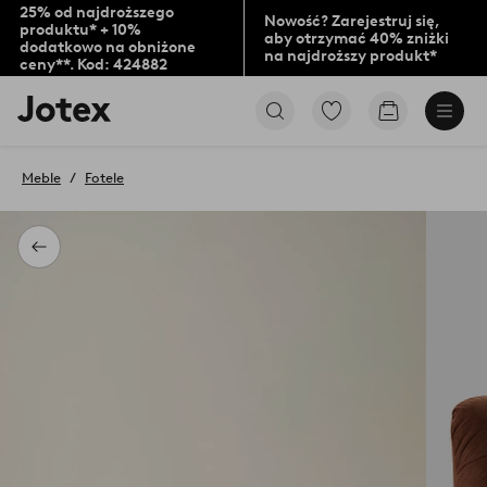
25% od najdroższego
Nowość? Zarejestruj się,
produktu* + 10%
aby otrzymać 40% zniżki
dodatkowo na obniżone
na najdroższy produkt*
ceny**. Kod: 424882
Logo
Przejdź
Przejdź
Jotex
do
do
-
ulubionych
koszyka
przejdź
oznaczonych
Meble
Fotele
na
produktów
pierwszą
stronę
Powrót