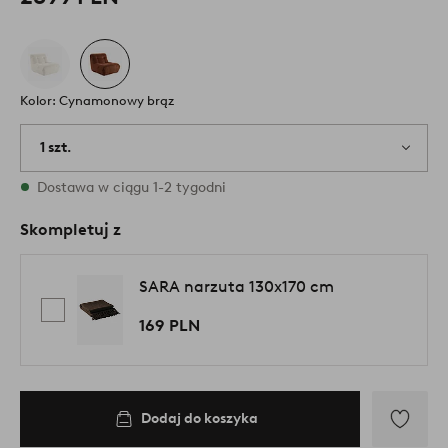
Kolor: Cynamonowy brąz
1 szt.
W magazynie
Dostawa w ciągu 1-2 tygodni
Skompletuj z
SARA narzuta 130x170 cm
169 PLN
Dodaj do koszyka