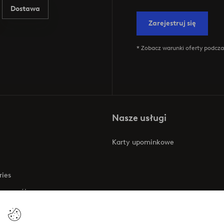
Dostawa
Zarejestruj się
* Zobacz warunki oferty podczas
Nasze usługi
Karty upominkowe
ries
 rozwój
 o dostępności