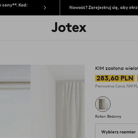
 ceny**. Kod:
Nowość? Zarejestruj się, aby ot
Logo
Jotex
-
przejdź
na
pierwszą
stronę
KIM zasłona wielo
283,60 PLN
Pierwotna Cena
709 P
Kolor: Beżowy
Wybierz rozmiar