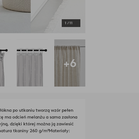
1
/
11
+6
włókna po utkaniu tworzą wzór pełen
ratę ma odcień melanżu a sama zasłona
jną, dzięki której można ją zawiesić
matura tkaniny 260 g/m²
Materiały: