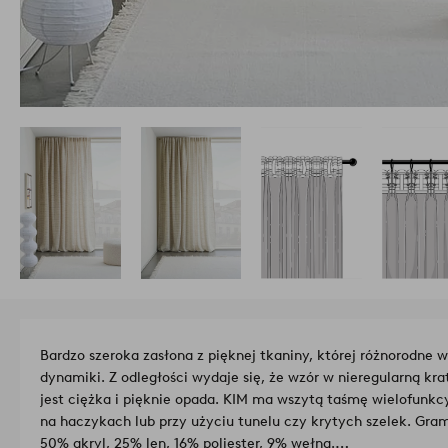
Bardzo szeroka zasłona z pięknej tkaniny, której różnorodne 
dynamiki. Z odległości wydaje się, że wzór w nieregularną k
jest ciężka i pięknie opada. KIM ma wszytą taśmę wielofunkcy
na haczykach lub przy użyciu tunelu czy krytych szelek. Gra
50% akryl, 25% len, 16% poliester, 9% wełna.