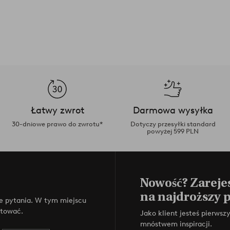
Łatwy zwrot
Darmowa wysyłka
30-dniowe prawo do zwrotu*
Dotyczy przesyłki standard
powyżej 599 PLN
Nowość? Zarejes
na najdroższy 
e pytania. W tym miejscu
ktować.
Jako klient jesteś pierws
mnóstwem inspiracji.