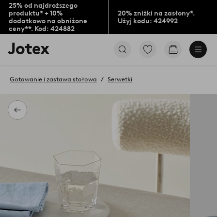
25% od najdroższego
produktu* + 10%
20% zniżki na zasłony*.
dodatkowo na obniżone
Użyj kodu: 424992
ceny**. Kod: 424882
Logo
Przejdź
Przejdź
Jotex
do
do
-
ulubionych
koszyka
przejdź
oznaczonych
Gotowanie i zastawa stołowa
Serwetki
na
produktów
pierwszą
stronę
Powrót