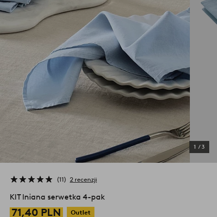
1
/
3
11
2 recenzji
KIT lniana serwetka 4-pak
71,40 PLN
Outlet