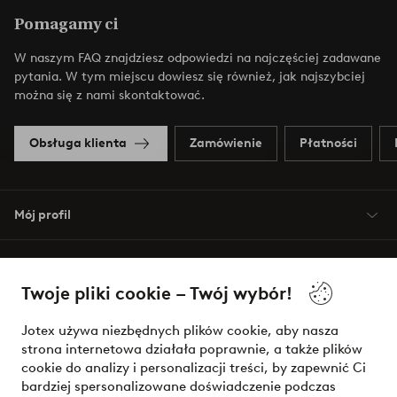
Pomagamy ci
W naszym FAQ znajdziesz odpowiedzi na najczęściej zadawane
pytania. W tym miejscu dowiesz się również, jak najszybciej
można się z nami skontaktować.
Obsługa klienta
Zamówienie
Płatności
Mój profil
O Jotex
Twoje pliki cookie – Twój wybór!
Nasze usługi
Jotex używa niezbędnych plików cookie, aby nasza
strona internetowa działała poprawnie, a także plików
Warunki
cookie do analizy i personalizacji treści, by zapewnić Ci
bardziej spersonalizowane doświadczenie podczas