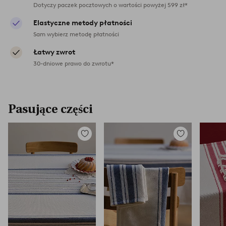
Dotyczy paczek pocztowych o wartości powyżej 599 zł*
Elastyczne metody płatności
Sam wybierz metodę płatności
Łatwy zwrot
30-dniowe prawo do zwrotu*
Pasujące części
Dodaj
Dodaj
do
do
ulubionych
ulubionych