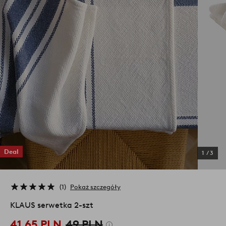
Deal
1
/
3
1
Pokaż szczegóły
KLAUS serwetka 2-szt
41,65 PLN
49 PLN