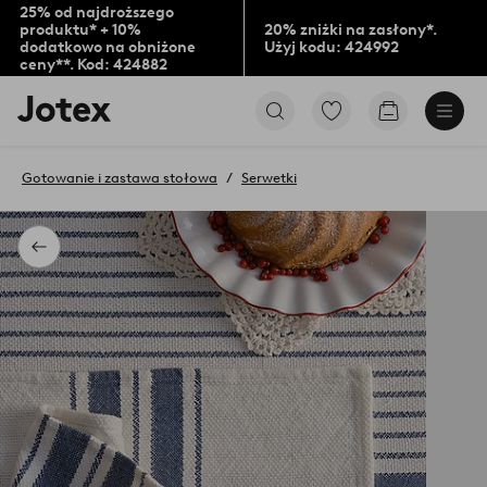
25% od najdroższego
produktu* + 10%
20% zniżki na zasłony*.
dodatkowo na obniżone
Użyj kodu: 424992
ceny**. Kod: 424882
Logo
Przejdź
Przejdź
Jotex
do
do
-
ulubionych
koszyka
przejdź
oznaczonych
Gotowanie i zastawa stołowa
Serwetki
na
produktów
pierwszą
stronę
Powrót