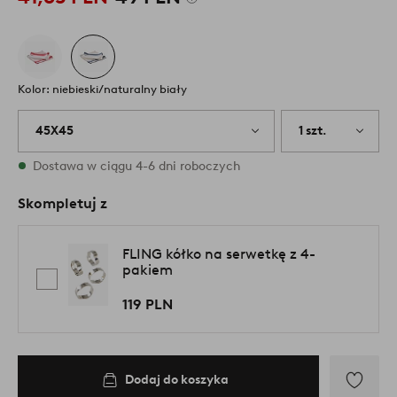
Kolor: niebieski/naturalny biały
45X45
1 szt.
W magazynie
Dostawa w ciągu 4-6 dni roboczych
Skompletuj z
FLING kółko na serwetkę z 4-
pakiem
119 PLN
Dodaj do koszyka