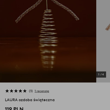
1
/
4
3
1 recenzja
LAURA ozdoba świąteczna
119 PLN