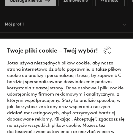
Obsługa klienta
Zamówienie
Płatności
Mój profil
O Jotex
Twoje pliki cookie – Twój wybór!
Nasze usługi
Jotex używa niezbędnych plików cookie, aby nasza
strona internetowa działała poprawnie, a także plików
Warunki
cookie do analizy i personalizacji treści, by zapewnić Ci
bardziej spersonalizowane doświadczenie podczas
korzystania z naszej strony. Dane osobowe i pliki cookie
udostępniamy firmom reklamowym i analitycznym, z
Bezpieczne płatności - zapłać teraz lub podziel się
którymi współpracujemy. Służy to analizie sposobu, w
jaki korzystasz ze strony oraz wspieraniu naszych
Chcesz dowiedzieć się więcej o
naszych opcjach płatności
?
działań marketingowych, abyś otrzymywał bardziej
dopasowane reklamy. Klikając „Akceptuję”, zgadzasz się
na użycie wszystkich plików cookie. Możesz też
dostosować swoje ustawienia i przeczytać więcej w