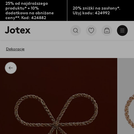
25% od najdroższego
produktu* + 10%
20% zniżki na zasłony*.
dodatkowo na obniżone
Użyj kodu: 424992
ceny**. Kod: 424882
Logo
Przejdź
Przejdź
Jotex
do
do
-
ulubionych
koszyka
przejdź
oznaczonych
Dekoracje
na
produktów
pierwszą
stronę
Powrót