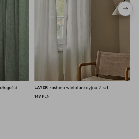
Nastę
produ
 długości
LAYER
zasłona wielofunkcyjna 2-szt
L
149 PLN