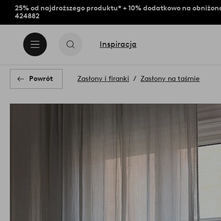
25% od najdroższego produktu* + 10% dodatkowo na obniżone
424882
Inspiracja
Powrót
Zasłony i firanki
Zasłony na taśmie