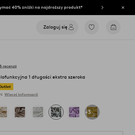
rzymać 40% zniżki na najdroższy produkt*
Zamkn
Zaloguj się
Przejdź
Przejdź
do
do
ulubionych
koszyka
oznaczonych
produktów
8 recenzji
lofunkcyjna 1 długości ekstra szeroka
Outlet
LN
Więcej informacji
+3