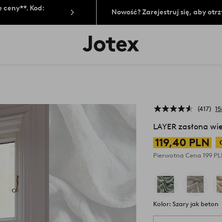
 ceny**. Kod:
Nowość? Zarejestruj się, aby ot
Logo
Jotex
-
przejdź
na
pierwszą
stronę
417
15
LAYER zasłona wie
119,40 PLN
Pierwotna Cena
199 P
Kolor: Szary jak beton