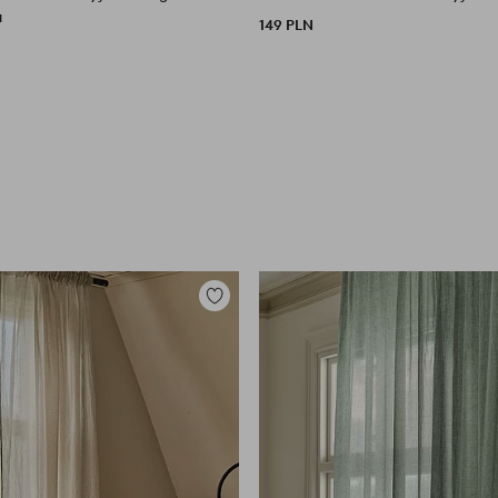
a
149 PLN
Dodaj
do
ulubionych