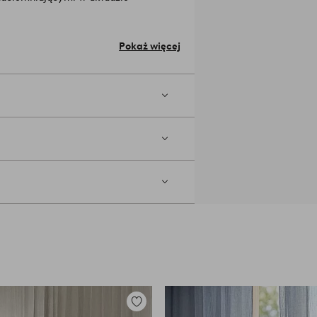
Pokaż więcej
 można zawiesić na haczykach lub przy
walne materiały pochodzące z
tyczące odpowiedzialnej produkcji w
tywane zamiast zużywać nowe.
Jakość
wienia.
°C. Nie używaj wybielacza. Nie
hemicznie. Zasłony zachowają swój
zać miękką końcówką. W ten sposób
ny. A zasłony nie utracą swojego
Dodaj
ką. Przetrzyj plamę delikatnie,