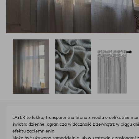
LAYER to lekka, transparentna firana z woalu o delikatnie mar
światło dzienne, ogranicza widoczność z zewnątrz w ciągu dni
efektu zaciemnienia.
Może być używana samodzielnie lub w zestawie z zasłonami 