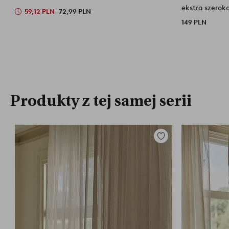
ekstra szerok
59,12 PLN
72,99 PLN
149 PLN
Produkty z tej samej serii
Dodaj
do
ulubionych