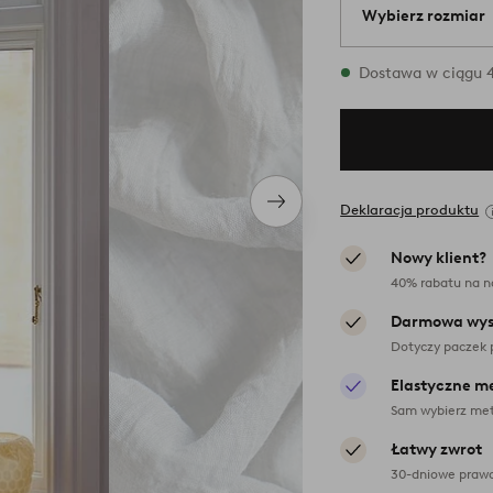
Wybierz rozmiar
2 rozmiary są dos
Dostawa w ciągu 4
Następny
Deklaracja produktu
produkt
Nowy klient?
40% rabatu na n
Darmowa wys
Dotyczy paczek 
Elastyczne m
Sam wybierz met
Łatwy zwrot
30-dniowe prawo