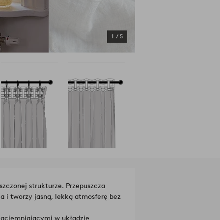
1
/
5
szczonej strukturze. Przepuszcza
a i tworzy jasną, lekką atmosferę bez
zaciemniającymi w układzie