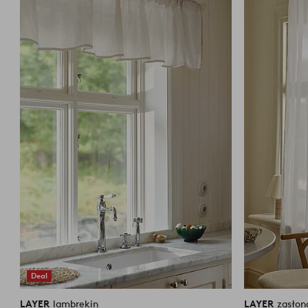
do
wyprasuj parownicą i pozostaw do wyschnięcia. Skurcz maks.
ulubionych
Deal
LAYER
lambrekin
LAYER
zasłon