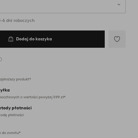
1 s
tępne w magazynie
-6 dni roboczych
Dodaj do koszyka
Dodaj
do
ulubionych
ajdroższy produkt*
yłka
pocztowych o wartości powyżej 599 zł*
etody płatności
odę płatności
 do zwrotu*