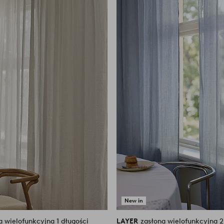
do
 5 %.
Numer artykułu: 2050406-15
ulubionych
New in
a wielofunkcyjna 1 długości
LAYER
zasłona wielofunkcyjna 2