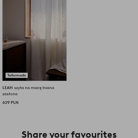
ulubionych
Tailormade
LEAH
szyta na miarę lniana
zasłona
629 PLN
Share your favourites