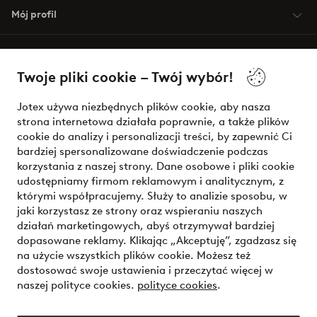
Mój profil
O Jotex
Twoje pliki cookie – Twój wybór!
Nasze usługi
Jotex używa niezbędnych plików cookie, aby nasza
strona internetowa działała poprawnie, a także plików
Warunki
cookie do analizy i personalizacji treści, by zapewnić Ci
bardziej spersonalizowane doświadczenie podczas
korzystania z naszej strony. Dane osobowe i pliki cookie
udostępniamy firmom reklamowym i analitycznym, z
Bezpieczne płatności - zapłać teraz lub podziel się
którymi współpracujemy. Służy to analizie sposobu, w
jaki korzystasz ze strony oraz wspieraniu naszych
Chcesz dowiedzieć się więcej o
naszych opcjach płatności
?
działań marketingowych, abyś otrzymywał bardziej
dopasowane reklamy. Klikając „Akceptuję”, zgadzasz się
na użycie wszystkich plików cookie. Możesz też
dostosować swoje ustawienia i przeczytać więcej w
naszej polityce cookies.
polityce cookies
.
Polska - Wybierz kraj