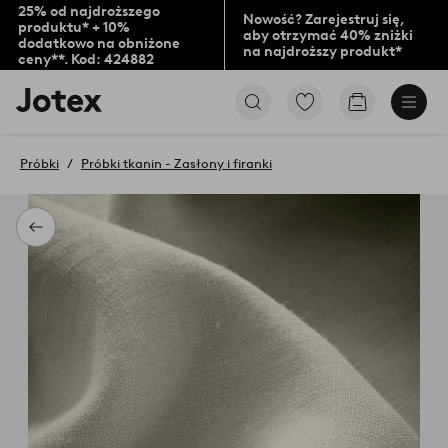
25% od najdroższego
Nowość? Zarejestruj się,
produktu* + 10%
aby otrzymać 40% zniżki
dodatkowo na obniżone
na najdroższy produkt*
ceny**. Kod: 424882
Logo
Przejdź
Przejdź
Jotex
do
do
-
ulubionych
koszyka
przejdź
oznaczonych
Próbki
Próbki tkanin - Zasłony i firanki
na
produktów
pierwszą
stronę
Powrót