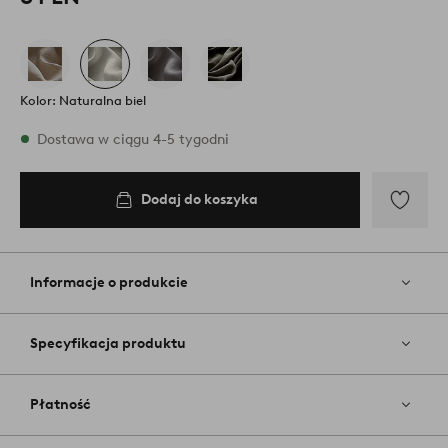
Kolor: Naturalna biel
W magazynie
Dostawa w ciągu 4-5 tygodni
Dodaj do koszyka
Dodaj
do
koszyka
Dodaj
do
ulubiony
Informacje o produkcie
Specyfikacja produktu
Płatność