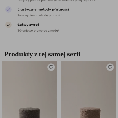
Elastyczne metody płatności
Sam wybierz metodę płatności
Łatwy zwrot
30-dniowe prawo do zwrotu*
Produkty z tej samej serii
Dodaj
Dodaj
do
do
ulubionych
ulubio