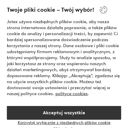
O Jotex
Twoje pliki cookie – Twój wybór!
Nasze usługi
Jotex używa niezbędnych plików cookie, aby nasza
strona internetowa działała poprawnie, a także plików
Warunki
cookie do analizy i personalizacji treści, by zapewnić Ci
bardziej spersonalizowane doświadczenie podczas
korzystania z naszej strony. Dane osobowe i pliki cookie
udostępniamy firmom reklamowym i analitycznym, z
Bezpieczne płatności - zapłać teraz lub podziel się
którymi współpracujemy. Służy to analizie sposobu, w
jaki korzystasz ze strony oraz wspieraniu naszych
Chcesz dowiedzieć się więcej o
naszych opcjach płatności
?
działań marketingowych, abyś otrzymywał bardziej
dopasowane reklamy. Klikając „Akceptuję”, zgadzasz się
na użycie wszystkich plików cookie. Możesz też
dostosować swoje ustawienia i przeczytać więcej w
naszej polityce cookies.
polityce cookies
.
Polska - Wybierz kraj
Akceptuj wszystkie
Instagram
Facebook
Korzystaj wyłącznie z niezbędnych plików cookie