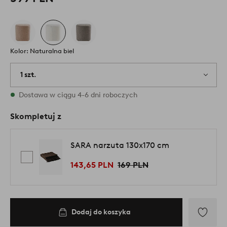
Kolor: Naturalna biel
1 szt.
W magazynie
Dostawa w ciągu 4-6 dni roboczych
Skompletuj z
SARA narzuta 130x170 cm
143,65 PLN
169 PLN
Dodaj do koszyka