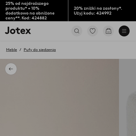
25% od najdroższego
produktu* + 10%
20% zniżki na zasłony*.
dodatkowo na obniżone
Użyj kodu: 424992
ceny**. Kod: 424882
Logo
Przejdź
Przejdź
Jotex
do
do
-
ulubionych
koszyka
przejdź
oznaczonych
Meble
Pufy do siedzenia
na
produktów
pierwszą
stronę
Powrót