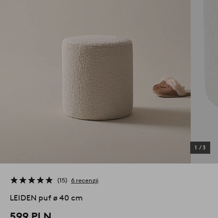
1
/
3
15
6 recenzji
LEIDEN puf ø 40 cm
599 PLN