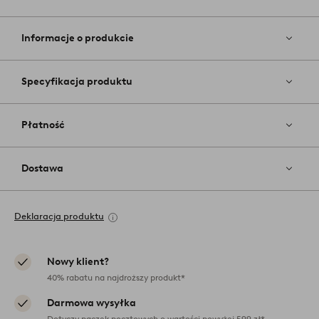
Dodaj
do
ulubiony
Informacje o produkcie
Specyfikacja produktu
Płatność
Dostawa
Deklaracja produktu
Nowy klient?
40% rabatu na najdroższy produkt*
Darmowa wysyłka
Dotyczy paczek pocztowych o wartości powyżej 599 zł*