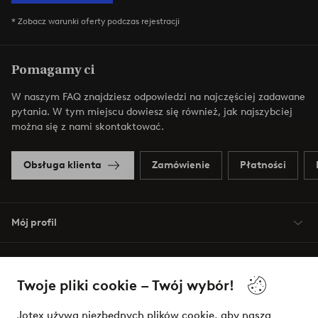
* Zobacz warunki oferty podczas rejestracji
Pomagamy ci
W naszym FAQ znajdziesz odpowiedzi na najczęściej zadawane
pytania. W tym miejscu dowiesz się również, jak najszybciej
można się z nami skontaktować.
Obsługa klienta
Zamówienie
Płatności
Mój profil
O Jotex
Twoje pliki cookie – Twój wybór!
Nasze usługi
Jotex używa niezbędnych plików cookie, aby nasza