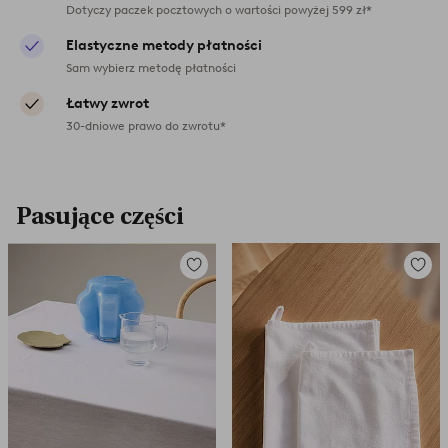
Dotyczy paczek pocztowych o wartości powyżej 599 zł*
Elastyczne metody płatności
Sam wybierz metodę płatności
Łatwy zwrot
30-dniowe prawo do zwrotu*
Pasujące części
Dodaj
Dodaj
do
do
ulubionych
ulubio