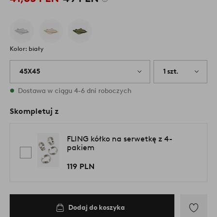
Kolor: biały
45X45
1 szt.
W magazynie
Dostawa w ciągu 4-6 dni roboczych
Skompletuj z
FLING kółko na serwetkę z 4-
pakiem
119 PLN
Dodaj do koszyka