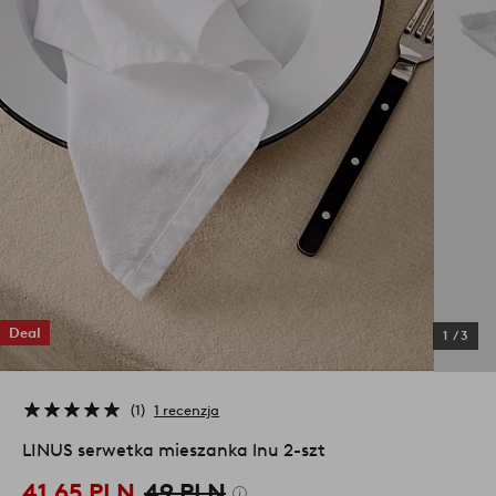
Deal
1
/
3
1
1 recenzja
LINUS serwetka mieszanka lnu 2-szt
41,65 PLN
49 PLN