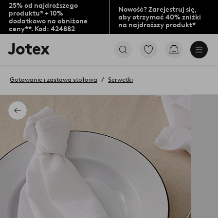
25% od najdroższego
Nowość? Zarejestruj się,
produktu* + 10%
aby otrzymać 40% zniżki
dodatkowo na obniżone
na najdroższy produkt*
ceny**. Kod: 424882
Logo
Przejdź
Przejdź
Jotex
do
do
-
ulubionych
koszyka
przejdź
oznaczonych
Gotowanie i zastawa stołowa
Serwetki
na
produktów
pierwszą
stronę
Powrót