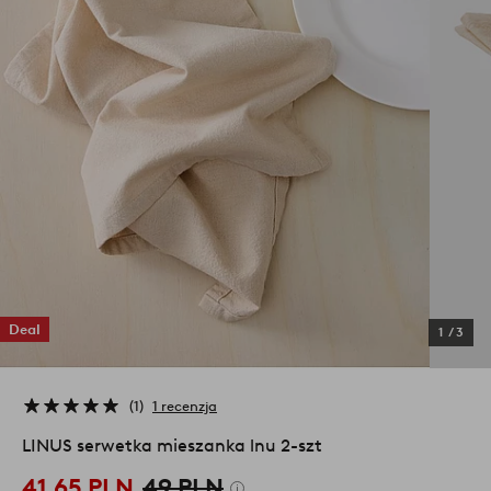
Deal
1
/
3
1
1 recenzja
LINUS serwetka mieszanka lnu 2-szt
41,65 PLN
49 PLN