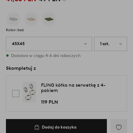
Kolor: beż
45X45
1 szt.
W magazynie
Dostawa w ciągu 4-6 dni roboczych
Skompletuj z
FLING kółko na serwetkę z 4-
pakiem
119 PLN
Dodaj do koszyka