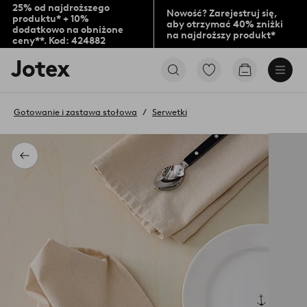
25% od najdroższego
Nowość? Zarejestruj się,
produktu* + 10%
aby otrzymać 40% zniżki
dodatkowo na obniżone
na najdroższy produkt*
ceny**. Kod: 424882
Logo
Przejdź
Przejdź
Jotex
do
do
-
ulubionych
koszyka
przejdź
oznaczonych
Gotowanie i zastawa stołowa
Serwetki
na
produktów
pierwszą
stronę
Powrót