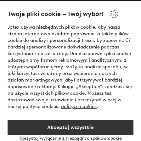
O Jotex
Twoje pliki cookie – Twój wybór!
Nasze usługi
Jotex używa niezbędnych plików cookie, aby nasza
strona internetowa działała poprawnie, a także plików
Warunki
cookie do analizy i personalizacji treści, by zapewnić Ci
bardziej spersonalizowane doświadczenie podczas
korzystania z naszej strony. Dane osobowe i pliki cookie
udostępniamy firmom reklamowym i analitycznym, z
Bezpieczne płatności - zapłać teraz lub podziel się
którymi współpracujemy. Służy to analizie sposobu, w
jaki korzystasz ze strony oraz wspieraniu naszych
Chcesz dowiedzieć się więcej o
naszych opcjach płatności
?
działań marketingowych, abyś otrzymywał bardziej
dopasowane reklamy. Klikając „Akceptuję”, zgadzasz się
na użycie wszystkich plików cookie. Możesz też
dostosować swoje ustawienia i przeczytać więcej w
naszej polityce cookies.
polityce cookies
.
Polska - Wybierz kraj
Akceptuj wszystkie
Instagram
Facebook
Korzystaj wyłącznie z niezbędnych plików cookie