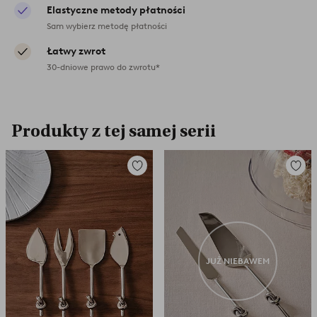
Elastyczne metody płatności
Sam wybierz metodę płatności
Łatwy zwrot
30-dniowe prawo do zwrotu*
Produkty z tej samej serii
Dodaj
Dodaj
do
do
ulubionych
ulubio
JUŻ NIEBAWEM