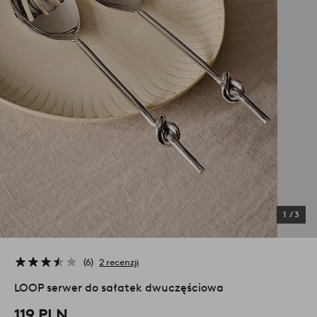
1
/
3
6
2 recenzji
LOOP serwer do sałatek dwuczęściowa
119 PLN