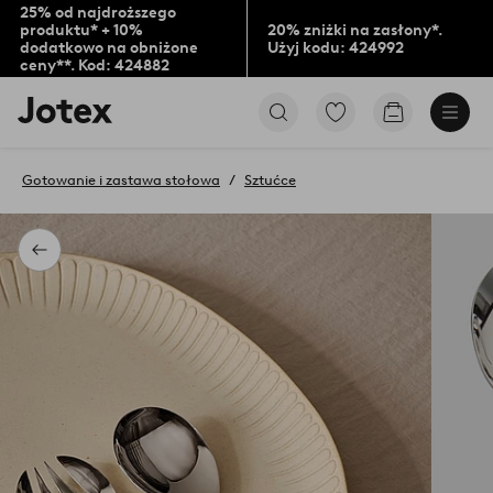
25% od najdroższego
produktu* + 10%
20% zniżki na zasłony*.
dodatkowo na obniżone
Użyj kodu: 424992
ceny**. Kod: 424882
Logo
Przejdź
Przejdź
Jotex
do
do
-
ulubionych
koszyka
przejdź
oznaczonych
Gotowanie i zastawa stołowa
Sztućce
na
produktów
pierwszą
stronę
Powrót