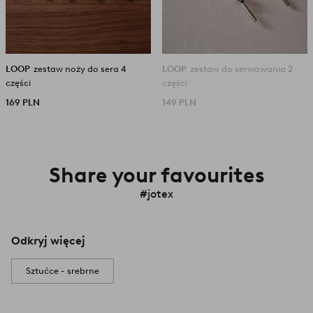
LOOP
zestaw noży do sera 4
LOOP
zestaw do serwowania 2
części
części
169 PLN
149 PLN
Share your favourites
#jotex
Odkryj więcej
Sztućce - srebrne