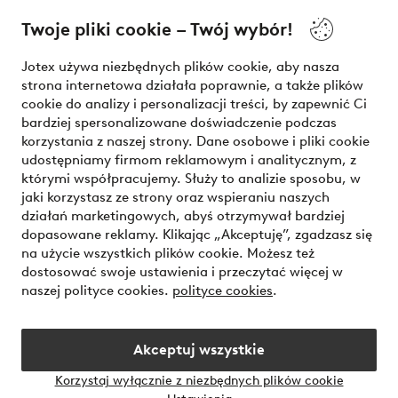
O Jotex
Twoje pliki cookie – Twój wybór!
Nasze usługi
Jotex używa niezbędnych plików cookie, aby nasza
strona internetowa działała poprawnie, a także plików
Warunki
cookie do analizy i personalizacji treści, by zapewnić Ci
bardziej spersonalizowane doświadczenie podczas
korzystania z naszej strony. Dane osobowe i pliki cookie
udostępniamy firmom reklamowym i analitycznym, z
Bezpieczne płatności - zapłać teraz lub podziel się
którymi współpracujemy. Służy to analizie sposobu, w
jaki korzystasz ze strony oraz wspieraniu naszych
Chcesz dowiedzieć się więcej o
naszych opcjach płatności
?
działań marketingowych, abyś otrzymywał bardziej
dopasowane reklamy. Klikając „Akceptuję”, zgadzasz się
na użycie wszystkich plików cookie. Możesz też
dostosować swoje ustawienia i przeczytać więcej w
naszej polityce cookies.
polityce cookies
.
Polska - Wybierz kraj
Akceptuj wszystkie
Instagram
Facebook
Korzystaj wyłącznie z niezbędnych plików cookie