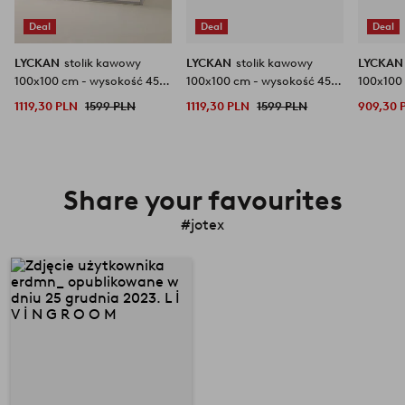
Deal
Deal
Deal
LYCKAN
stolik kawowy
LYCKAN
stolik kawowy
LYCKA
100x100 cm - wysokość 45
100x100 cm - wysokość 45
100x100
cm
cm
cm
1119,30 PLN
1599 PLN
1119,30 PLN
1599 PLN
909,30 
Share your favourites
#jotex