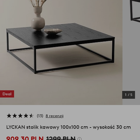
Deal
1
/
5
13
8 recenzji
LYCKAN stolik kawowy 100x100 cm - wysokość 30 cm
909,30 PLN
1299 PLN