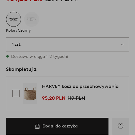
Kolor: Czarny
1 szt.
W magazynie
Dostawa w ciągu 1-2 tygodni
Skompletuj z
HARVEY kosz do przechowywania
95,20 PLN
119 PLN
Dodaj do koszyka