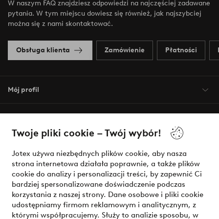
W naszym FAQ znajdziesz odpowiedzi na najczęściej zadawane
pytania. W tym miejscu dowiesz się również, jak najszybciej
można się z nami skontaktować.
Obsługa klienta
Zamówienie
Płatności
Mój profil
O Jotex
Twoje pliki cookie – Twój wybór!
Nasze usługi
Jotex używa niezbędnych plików cookie, aby nasza
strona internetowa działała poprawnie, a także plików
Warunki
cookie do analizy i personalizacji treści, by zapewnić Ci
bardziej spersonalizowane doświadczenie podczas
korzystania z naszej strony. Dane osobowe i pliki cookie
udostępniamy firmom reklamowym i analitycznym, z
Bezpieczne płatności - zapłać teraz lub podziel się
którymi współpracujemy. Służy to analizie sposobu, w