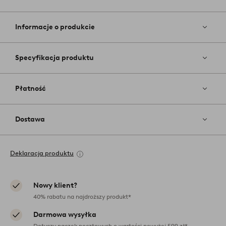
Dodaj
do
ulubiony
Informacje o produkcie
Specyfikacja produktu
Płatność
Dostawa
Deklaracja produktu
Nowy klient?
40% rabatu na najdroższy produkt*
Darmowa wysyłka
Dotyczy paczek pocztowych o wartości powyżej 599 zł*