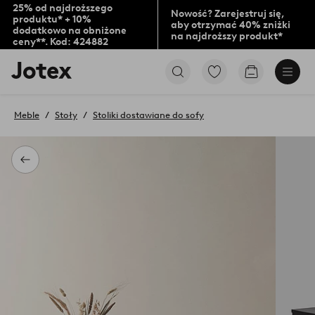
25% od najdroższego
Nowość? Zarejestruj się,
produktu* + 10%
aby otrzymać 40% zniżki
dodatkowo na obniżone
na najdroższy produkt*
ceny**. Kod: 424882
Logo
Przejdź
Przejdź
Jotex
do
do
-
ulubionych
koszyka
przejdź
oznaczonych
Meble
Stoły
Stoliki dostawiane do sofy
na
produktów
pierwszą
stronę
Powrót