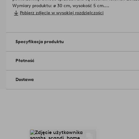
Wymiary produktu: ø 30 cm, wysokość 5 cm.
Wskazówki/rady: Świecznik LYRIC ROUND umieszczony pośrodk
Pobierz zdjęcie w wysokiej rozdzielczości
nakrycie.
Numer artykułu: 1650699-02-0
Specyfikacja produktu
Płatność
Dostawa