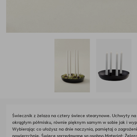
Świecznik z żelaza na cztery świece stearynowe. Uchwyty na
okrągłym półmisku, równie pięknym samym w sobie jak i wy
Wybierając co ułożysz na dnie naczynia, pamiętaj o zagroż
powierzchnię. Świece sprzedawane są osobno.
Materiał: Żelaz