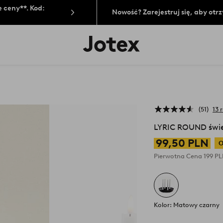
 ceny**. Kod:
Nowość? Zarejestruj się, aby ot
Logo
Jotex
-
przejdź
na
pierwszą
stronę
51
13 
LYRIC ROUND świ
99,50 PLN
O
Pierwotna Cena
199 P
Kolor: Matowy czarny