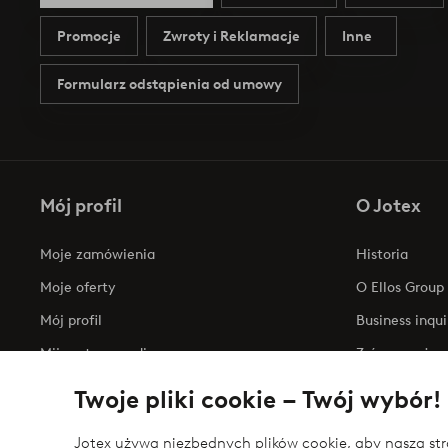
Promocje
Zwroty i Reklamacje
Inne
Formularz odstąpienia od umowy
Mój profil
O Jotex
Moje zamówienia
Historia
Moje oferty
O Ellos Group
Mój profil
Business inqui
Mijn retourzendingen
Zrównoważony
Oświadczenie
Twoje pliki cookie – Twój wybór!
Jotex używa niezbędnych plików cookie, aby nasza stro