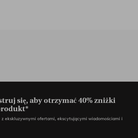
truj się, aby otrzymać 40% zniżki
produkt*
zy z ekskluzywnymi ofertami, ekscytującymi wiadomościami i