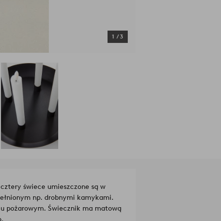
1
/
3
 cztery świece umieszczone są w
pełnionym np. drobnymi kamykami.
eniu pożarowym. Świecznik ma matową
o.