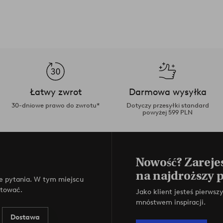
Łatwy zwrot
Darmowa wysyłka
30-dniowe prawo do zwrotu*
Dotyczy przesyłki standard
powyżej 599 PLN
Nowość? Zarejes
na najdroższy 
e pytania. W tym miejscu
ktować.
Jako klient jesteś pierws
mnóstwem inspiracji.
Dostawa