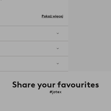
u stołu przepięknie oświetli całe
Pokaż więcej
Share your favourites
#jotex