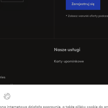
Zarejestruj się
* Zobacz warunki oferty podczas
Nasze usługi
Karty upominkowe
ries
 rozwój
 o dostępności
na internetowa działała poprawnie, a także plików cookie do anali