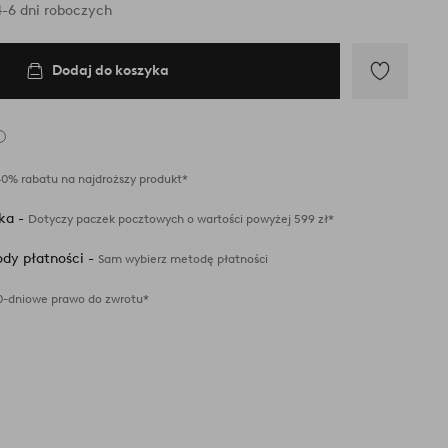
-6 dni roboczych
Dodaj do koszyka
Dodaj
do
ulubionych
40% rabatu na najdroższy produkt*
ka -
Dotyczy paczek pocztowych o wartości powyżej 599 zł*
dy płatności -
Sam wybierz metodę płatności
0-dniowe prawo do zwrotu*