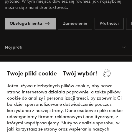
pytania. W tym miejscu dowiesz się również, jak najszybciej
można się z nami skontaktować.
Obsługa klienta
Zamówienie
Płatności
Mój profil
O Jotex
Twoje pliki cookie – Twój wybór!
Nasze usługi
Jotex używa niezbędnych plików cookie, aby nasza
strona internetowa działała poprawnie, a także plików
Warunki
cookie do analizy i personalizacji treści, by zapewnić Ci
bardziej spersonalizowane doświadczenie podczas
korzystania z naszej strony. Dane osobowe i pliki cookie
udostępniamy firmom reklamowym i analitycznym, z
Bezpieczne płatności - zapłać teraz lub podziel się
którymi współpracujemy. Służy to analizie sposobu, w
jaki korzystasz ze strony oraz wspieraniu naszych
Chcesz dowiedzieć się więcej o
naszych opcjach płatności
?