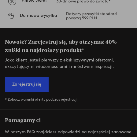
Łatwy zwrot
30-dniowe prawo do zwrotu*
Dotyczy przesyłki standard
Darmowa wysyłka
powyżej 599 PLN
Nowość? Zarejestruj się, aby otrzymać 40%
zniżki na najdroższy produkt*
Jako klient jesteś pierwszy z ekskluzywnymi ofertami,
ekscytującymi wiadomościami i mnóstwem inspiracji.
Zarejestruj się
* Zobacz warunki oferty podczas rejestracji
Pomagamy ci
W naszym FAQ znajdziesz odpowiedzi na najczęściej zadawane