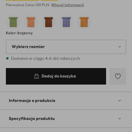
Pierwotna Cena
129 PLN
Więcej informacji
Kolor: brązowy
Wybierz rozmiar
{variants} rozmiary są dostępne w magazynie
Dostawa w ciągu 4-6 dni roboczych
140X200
Dodaj do koszyka
Dodaj
do
koszyka
Dodaj
do
ulubiony
Informacje o produkcie
Specyfikacja produktu