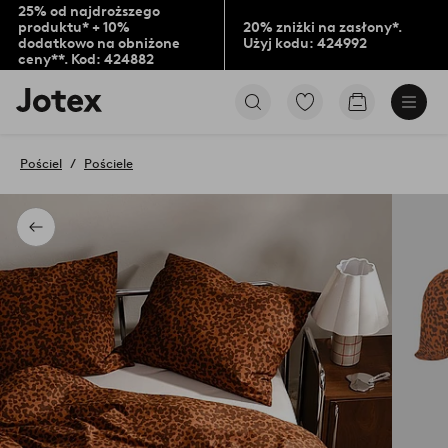
25% od najdroższego
produktu* + 10%
20% zniżki na zasłony*.
dodatkowo na obniżone
Użyj kodu: 424992
ceny**. Kod: 424882
Logo
Przejdź
Przejdź
Jotex
do
do
-
ulubionych
koszyka
przejdź
oznaczonych
Pościel
Pościele
na
produktów
pierwszą
stronę
Powrót