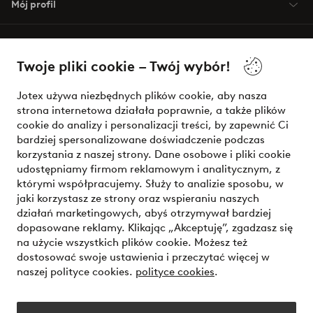
Mój profil
O Jotex
Twoje pliki cookie – Twój wybór!
Nasze usługi
Jotex używa niezbędnych plików cookie, aby nasza
strona internetowa działała poprawnie, a także plików
Warunki
cookie do analizy i personalizacji treści, by zapewnić Ci
bardziej spersonalizowane doświadczenie podczas
korzystania z naszej strony. Dane osobowe i pliki cookie
udostępniamy firmom reklamowym i analitycznym, z
Bezpieczne płatności - zapłać teraz lub podziel się
którymi współpracujemy. Służy to analizie sposobu, w
jaki korzystasz ze strony oraz wspieraniu naszych
Chcesz dowiedzieć się więcej o
naszych opcjach płatności
?
działań marketingowych, abyś otrzymywał bardziej
dopasowane reklamy. Klikając „Akceptuję”, zgadzasz się
na użycie wszystkich plików cookie. Możesz też
dostosować swoje ustawienia i przeczytać więcej w
naszej polityce cookies.
polityce cookies
.
Polska - Wybierz kraj