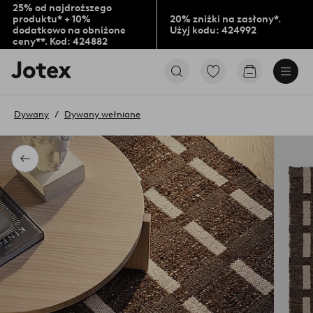
25% od najdroższego
produktu* + 10%
20% zniżki na zasłony*.
dodatkowo na obniżone
Użyj kodu: 424992
ceny**. Kod: 424882
Logo
Przejdź
Przejdź
Jotex
do
do
-
ulubionych
koszyka
przejdź
oznaczonych
Dywany
Dywany wełniane
na
produktów
pierwszą
stronę
Powrót