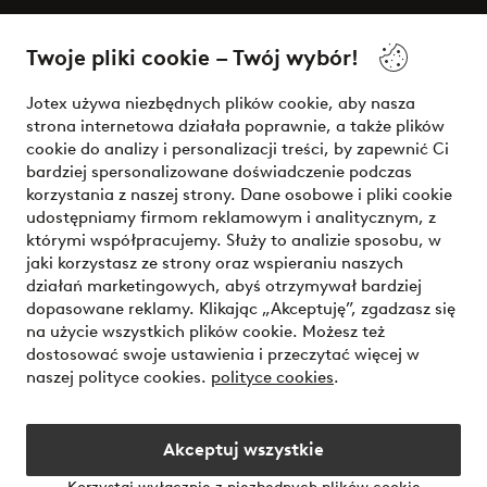
O Jotex
Twoje pliki cookie – Twój wybór!
Nasze usługi
Jotex używa niezbędnych plików cookie, aby nasza
strona internetowa działała poprawnie, a także plików
Warunki
cookie do analizy i personalizacji treści, by zapewnić Ci
bardziej spersonalizowane doświadczenie podczas
korzystania z naszej strony. Dane osobowe i pliki cookie
udostępniamy firmom reklamowym i analitycznym, z
Bezpieczne płatności - zapłać teraz lub podziel się
którymi współpracujemy. Służy to analizie sposobu, w
jaki korzystasz ze strony oraz wspieraniu naszych
Chcesz dowiedzieć się więcej o
naszych opcjach płatności
?
działań marketingowych, abyś otrzymywał bardziej
dopasowane reklamy. Klikając „Akceptuję”, zgadzasz się
na użycie wszystkich plików cookie. Możesz też
dostosować swoje ustawienia i przeczytać więcej w
naszej polityce cookies.
polityce cookies
.
Polska - Wybierz kraj
Akceptuj wszystkie
Instagram
Facebook