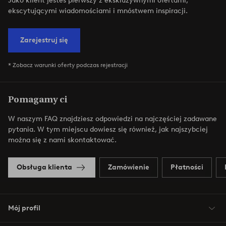
Jako klient jesteś pierwszy z ekskluzywnymi ofertami,
ekscytującymi wiadomościami i mnóstwem inspiracji.
Zarejestruj się
* Zobacz warunki oferty podczas rejestracji
Pomagamy ci
W naszym FAQ znajdziesz odpowiedzi na najczęściej zadawane
pytania. W tym miejscu dowiesz się również, jak najszybciej
można się z nami skontaktować.
Obsługa klienta
Zamówienie
Płatności
Mój profil