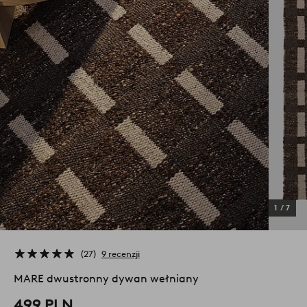
1
/
7
27
9 recenzji
MARE dwustronny dywan wełniany
499 PLN