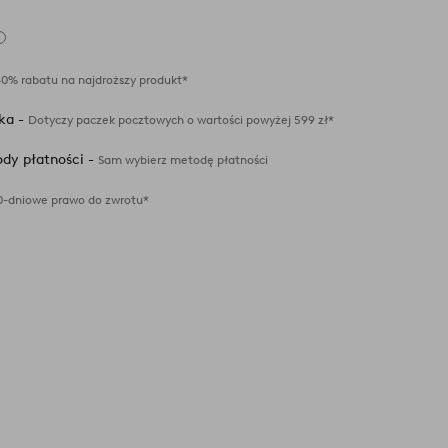
Dodaj
do
ulubionych
40% rabatu na najdroższy produkt*
ka -
Dotyczy paczek pocztowych o wartości powyżej 599 zł*
dy płatności -
Sam wybierz metodę płatności
0-dniowe prawo do zwrotu*