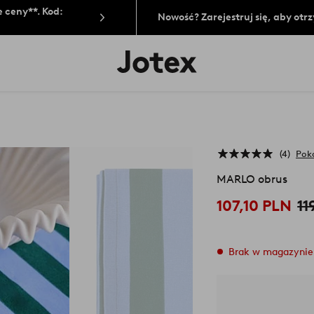
 ceny**. Kod:
Nowość? Zarejestruj się, aby ot
Logo
Jotex
-
przejdź
na
pierwszą
stronę
4
Pok
MARLO obrus
107,10 PLN
11
Brak w magazynie