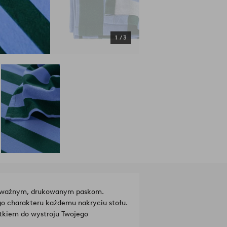
1
/
3
 odważnym, drukowanym paskom.
o charakteru każdemu nakryciu stołu.
atkiem do wystroju Twojego