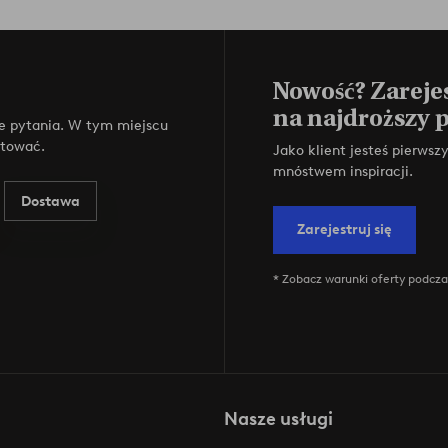
Nowość? Zarejes
na najdroższy 
e pytania. W tym miejscu
ktować.
Jako klient jesteś pierws
mnóstwem inspiracji.
Dostawa
Zarejestruj się
* Zobacz warunki oferty podczas
Nasze usługi