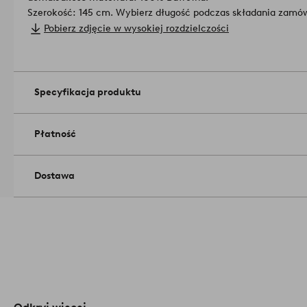
Szerokość: 145 cm. Wybierz długość podczas składania zamów
Technika rzemieślnicza: nadrukowana.
Pobierz zdjęcie w wysokiej rozdzielczości
Ilość w opakowaniu: 1.
Gramatura: 190 g/m².
Suszyć w suszarce w niskiej temperatur
Delikatne pranie w temperaturze 30°C. Nie używaj wybielacz
artykułu: 2171007-01
Specyfikacja produktu
Płatność
Dostawa