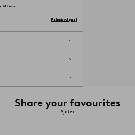
ienia.
Pokaż więcej
ze. Prasować średnią temperaturą.
a. Nie prać chemicznie.
Numer
Share your favourites
#jotex