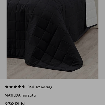
165
126 recenzji
MATILDA narzuta
239 PLN