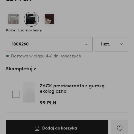
Kolor: Czarno-biały
180X260
1 szt.
W magazynie
Dostawa w ciągu 4-6 dni roboczych
Skompletuj z
ZACK prześcieradło z gumką
ekologiczna
99 PLN
Dodaj do koszyka