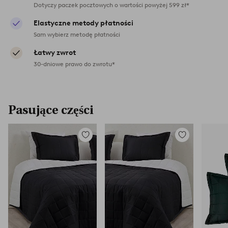
Dotyczy paczek pocztowych o wartości powyżej 599 zł*
Elastyczne metody płatności
Sam wybierz metodę płatności
Łatwy zwrot
30-dniowe prawo do zwrotu*
Pasujące części
Dodaj
Dodaj
do
do
ulubionych
ulubionych