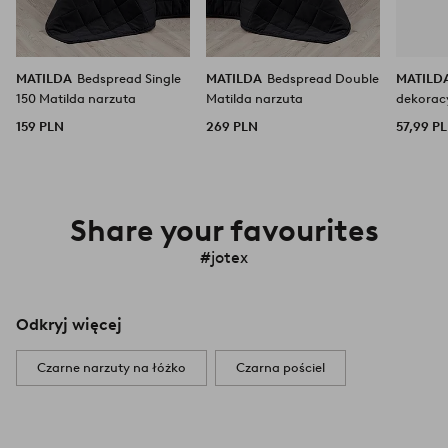
MATILDA
Bedspread Single
MATILDA
Bedspread Double
MATILD
150 Matilda narzuta
Matilda narzuta
dekorac
159 PLN
269 PLN
57,99 P
Share your favourites
#jotex
Odkryj więcej
Czarne narzuty na łóżko
Czarna pościel