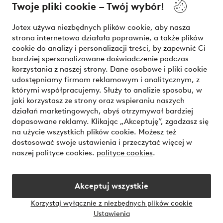
Twoje pliki cookie – Twój wybór!
Nasze usługi
Jotex używa niezbędnych plików cookie, aby nasza
strona internetowa działała poprawnie, a także plików
Warunki
cookie do analizy i personalizacji treści, by zapewnić Ci
bardziej spersonalizowane doświadczenie podczas
korzystania z naszej strony. Dane osobowe i pliki cookie
udostępniamy firmom reklamowym i analitycznym, z
Bezpieczne płatności - zapłać teraz lub podziel się
którymi współpracujemy. Służy to analizie sposobu, w
jaki korzystasz ze strony oraz wspieraniu naszych
Chcesz dowiedzieć się więcej o
naszych opcjach płatności
?
działań marketingowych, abyś otrzymywał bardziej
dopasowane reklamy. Klikając „Akceptuję”, zgadzasz się
na użycie wszystkich plików cookie. Możesz też
dostosować swoje ustawienia i przeczytać więcej w
naszej polityce cookies.
polityce cookies
.
Polska - Wybierz kraj
Akceptuj wszystkie
Instagram
Facebook
Korzystaj wyłącznie z niezbędnych plików cookie
Ustawienia