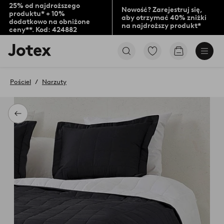
25% od najdroższego
Nowość? Zarejestruj się,
produktu* + 10%
aby otrzymać 40% zniżki
dodatkowo na obniżone
na najdroższy produkt*
ceny**. Kod: 424882
Logo
Przejdź
Przejdź
Jotex
do
do
-
ulubionych
koszyka
przejdź
oznaczonych
Pościel
Narzuty
na
produktów
pierwszą
stronę
Powrót