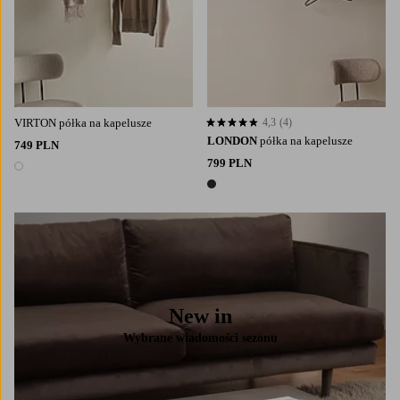
VIRTON półka na kapelusze
4,3
(4)
4,3 opierając się na 4 ocenach
LONDON
półka na kapelusze
749 PLN
799 PLN
1 kolor
1 kolor
New in
Wybrane wiadomości sezonu