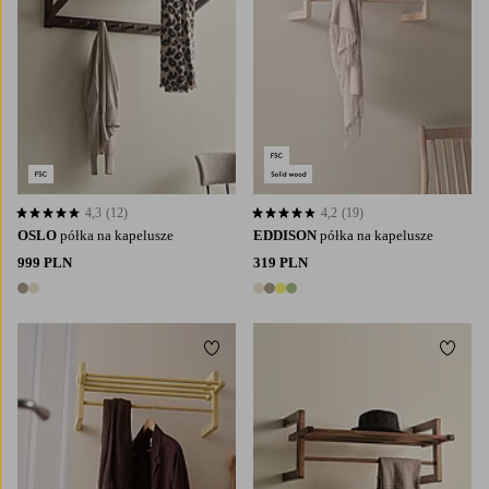
4,3
(12)
4,2
(19)
4,3 opierając się na 12 ocenach
4,2 opierając się na 19 ocenach
OSLO
półka na kapelusze
EDDISON
półka na kapelusze
999 PLN
319 PLN
2 kolory
4 kolory
Dodaj do ulubionych
Dodaj