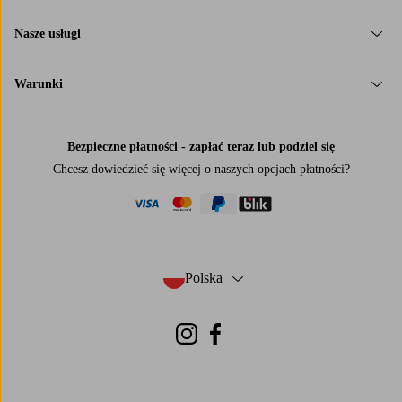
Nasze usługi
Warunki
Bezpieczne płatności - zapłać teraz lub podziel się
Chcesz dowiedzieć się więcej o
naszych opcjach płatności
?
visa
mastercard
paypal
blik
Polska
- Wybierz kraj
Instagram
Facebook