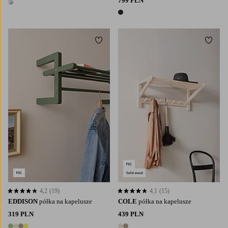
799 PLN
1 kolor
1 kolor
Dodaj do ulubionych
Dodaj
4,2
(19)
4,1
(15)
4,2 opierając się na 19 ocenach
4,1 opierając się na 15 ocenach
EDDISON
półka na kapelusze
COLE
półka na kapelusze
319 PLN
439 PLN