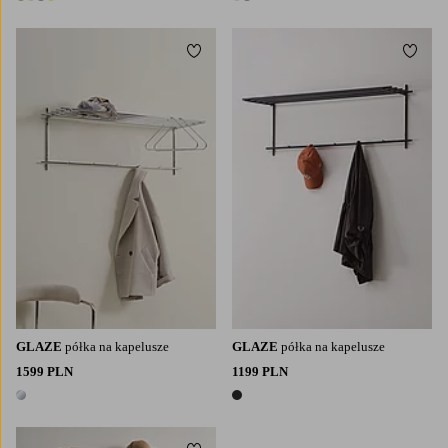
4 kolory
2 kolory
Dodaj do ulubionych
Dodaj
GLAZE
półka na kapelusze
GLAZE
półka na kapelusze
1599 PLN
1199 PLN
1 kolor
1 kolor