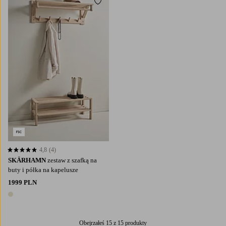
Dodaj do ulubionych
4,8
(4)
4,8 opierając się na 4 ocenach
SKÄRHAMN
zestaw z szafką na
buty i półka na kapelusze
1999 PLN
1 kolor
Obejrzałeś 15 z 15 produkty