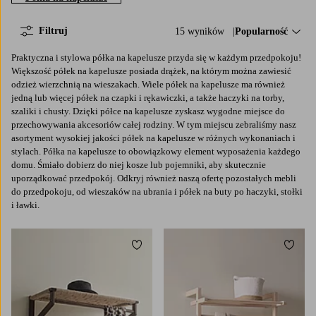
Filtruj
15 wyników
Sortuj według:
Popularność
Praktyczna i stylowa półka na kapelusze przyda się w każdym przedpokoju!
Większość półek na kapelusze posiada drążek, na którym można zawiesić
odzież wierzchnią na wieszakach. Wiele półek na kapelusze ma również
jedną lub więcej półek na czapki i rękawiczki, a także haczyki na torby,
szaliki i chusty. Dzięki półce na kapelusze zyskasz wygodne miejsce do
przechowywania akcesoriów całej rodziny. W tym miejscu zebraliśmy nasz
asortyment wysokiej jakości półek na kapelusze w różnych wykonaniach i
stylach. Półka na kapelusze to obowiązkowy element wyposażenia każdego
domu. Śmiało dobierz do niej kosze lub pojemniki, aby skutecznie
uporządkować przedpokój. Odkryj również naszą ofertę pozostałych mebli
do przedpokoju, od wieszaków na ubrania i półek na buty po haczyki, stołki
i ławki.
Dodaj do ulubionych
Dodaj