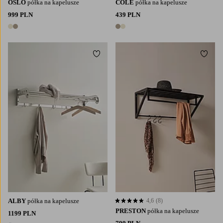
OSLO
półka na kapelusze
COLE
półka na kapelusze
999 PLN
439 PLN
2 kolory
2 kolory
Dodaj do ulubionych
Dodaj
ALBY
półka na kapelusze
4,6
(8)
4,6 opierając się na 8 ocenach
PRESTON
półka na kapelusze
1199 PLN