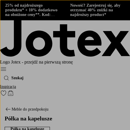
25% od najdroższego
Nowość? Zarejestruj się, aby
produktu* + 10% dodatkowo
otrzymać 40% zniżki na
na obniżone ceny**. Kod:
najdroższy product*
424882
Logo Jotex - przejdź na pierwszą stronę
Menu
Szukaj
Inspiracja
Przejdź do ulubionych oznaczonych produktów
Przejdź do koszyka
Meble do przedpokoju
Półka na kapelusze
Półka na kapelusze