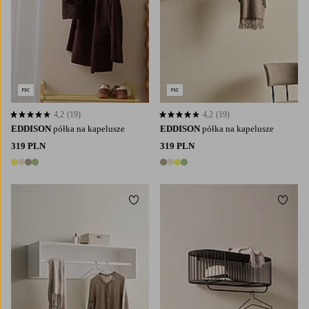
4,2
(19)
4,2
(19)
4,2 opierając się na 19 ocenach
4,2 opierając się na 19 ocenach
EDDISON
półka na kapelusze
EDDISON
półka na kapelusze
319 PLN
319 PLN
4 kolory
4 kolory
Dodaj do ulubionych
Dodaj