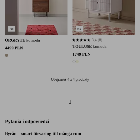
ÖRGRYTE
komoda
3,4
(8)
3,4 opierając się na 8 ocenach
TOULUSE
komoda
4499 PLN
1749 PLN
1 kolor
2 kolory
Obejrzałeś 4 z 4 produkty
1
Pytania i odpowiedzi
Byrån – smart förvaring till många rum