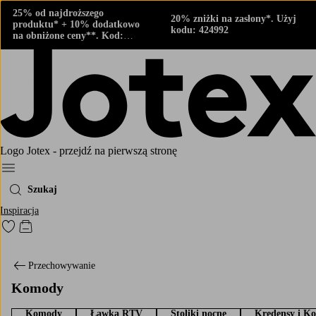
25% od najdroższego
20% zniżki na zasłony*. Użyj
produktu* + 10% dodatkowo
kodu: 424992
na obniżone ceny**. Kod:
424882
Logo Jotex - przejdź na pierwszą stronę
Menu
Szukaj
Inspiracja
Przejdź do ulubionych oznaczonych produktów
Przejdź do koszyka
Przechowywanie
Komody
Komody
Ławka RTV
Stoliki nocne
Kredensy i K