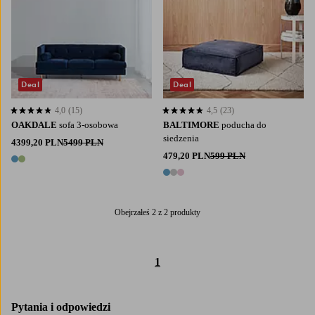
Deal
Deal
4,0
(15)
4,5
(23)
4,0 opierając się na 15 ocenach
4,5 opierając się na 23 ocenach
OAKDALE
sofa 3-osobowa
BALTIMORE
poducha do
siedzenia
4399,20 PLN
5499 PLN
479,20 PLN
599 PLN
2 kolory
3 kolory
Obejrzałeś 2 z 2 produkty
1
Pytania i odpowiedzi