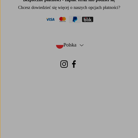
Chcesz dowiedzieć się więcej o
naszych opcjach płatności
?
visa
mastercard
paypal
blik
Polska
- Wybierz kraj
Instagram
Facebook