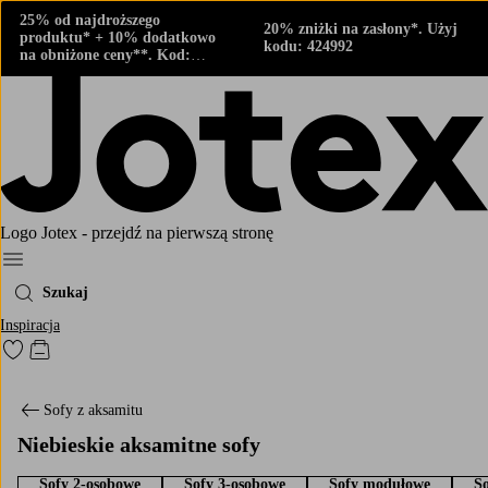
25% od najdroższego
20% zniżki na zasłony*. Użyj
produktu* + 10% dodatkowo
kodu: 424992
na obniżone ceny**. Kod:
424882
Logo Jotex - przejdź na pierwszą stronę
Menu
Szukaj
Inspiracja
Przejdź do ulubionych oznaczonych produktów
Przejdź do koszyka
Sofy z aksamitu
Niebieskie aksamitne sofy
Sofy 2-osobowe
Sofy 3-osobowe
Sofy modułowe
So