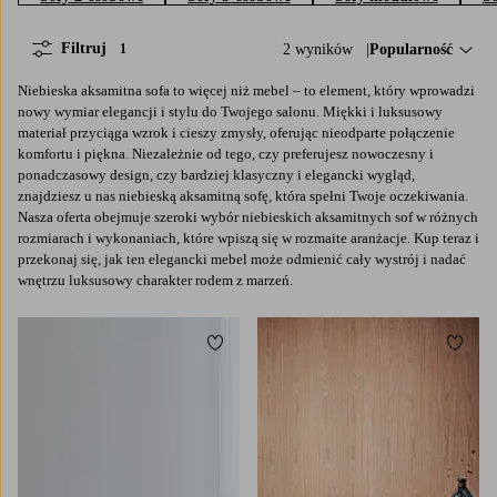
Filtruj
2 wyników
Sortuj według:
Popularność
1
Niebieska aksamitna sofa to więcej niż mebel – to element, który wprowadzi
nowy wymiar elegancji i stylu do Twojego salonu. Miękki i luksusowy
materiał przyciąga wzrok i cieszy zmysły, oferując nieodparte połączenie
komfortu i piękna. Niezależnie od tego, czy preferujesz nowoczesny i
ponadczasowy design, czy bardziej klasyczny i elegancki wygląd,
znajdziesz u nas niebieską aksamitną sofę, która spełni Twoje oczekiwania.
Nasza oferta obejmuje szeroki wybór niebieskich aksamitnych sof w różnych
rozmiarach i wykonaniach, które wpiszą się w rozmaite aranżacje. Kup teraz i
przekonaj się, jak ten elegancki mebel może odmienić cały wystrój i nadać
wnętrzu luksusowy charakter rodem z marzeń.
Dodaj do ulubionych
Dodaj