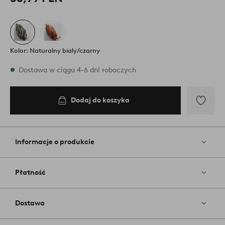
Kolor: Naturalny bialy/czarny
W magazynie
Dostawa w ciągu 4-6 dni roboczych
Dodaj do koszyka
Dodaj
do
koszyka
Dodaj
do
ulubiony
Informacje o produkcie
Płatność
Dostawa