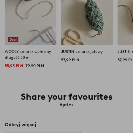
Deal
WOOLY sznurek wełniany -
JUSTIN
sznurek jutowy
JUSTIN
długość 50 m
57,99 PLN
57,99 P
55,93 PLN
79,90 PLN
Share your favourites
#jotex
Odkryj więcej