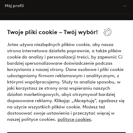
Mój profil
O Jotex
Twoje pliki cookie – Twój wybór!
Nasze usługi
Jotex używa niezbędnych plików cookie, aby nasza
strona internetowa działała poprawnie, a także plików
Warunki
cookie do analizy i personalizacji treści, by zapewnić Ci
bardziej spersonalizowane doświadczenie podczas
korzystania z naszej strony. Dane osobowe i pliki cookie
udostępniamy firmom reklamowym i analitycznym, z
Bezpieczne płatności - zapłać teraz lub podziel się
którymi współpracujemy. Służy to analizie sposobu, w
jaki korzystasz ze strony oraz wspieraniu naszych
Chcesz dowiedzieć się więcej o
naszych opcjach płatności
?
działań marketingowych, abyś otrzymywał bardziej
dopasowane reklamy. Klikając „Akceptuję”, zgadzasz się
na użycie wszystkich plików cookie. Możesz też
dostosować swoje ustawienia i przeczytać więcej w
naszej polityce cookies.
polityce cookies
.
Polska - Wybierz kraj