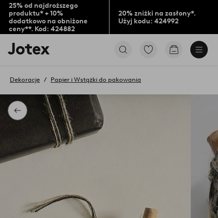
25% od najdroższego
produktu* + 10%
20% zniżki na zasłony*.
dodatkowo na obniżone
Użyj kodu: 424992
ceny**. Kod: 424882
Logo
Przejdź
Przejdź
Jotex
do
do
-
ulubionych
koszyka
przejdź
oznaczonych
Dekoracje
Papier i Wstążki do pakowania
na
produktów
pierwszą
stronę
Powrót