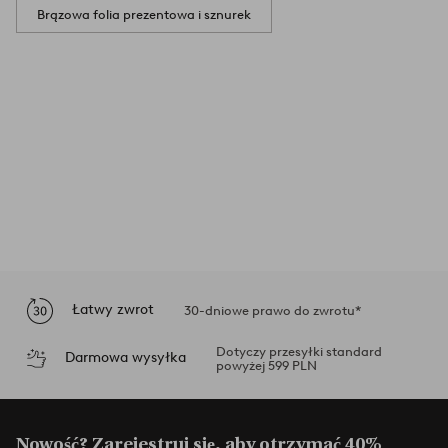
Brązowa folia prezentowa i sznurek
Łatwy zwrot
30-dniowe prawo do zwrotu*
Dotyczy przesyłki standard
Darmowa wysyłka
powyżej 599 PLN
Nowość? Zarejestruj się, aby otrzymać 40%