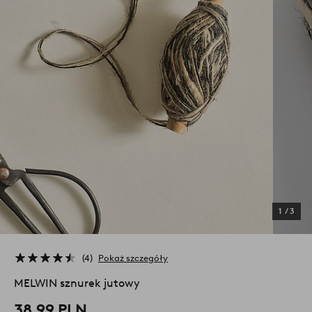
1
/
3
4
Pokaż szczegóły
MELWIN sznurek jutowy
38,99 PLN