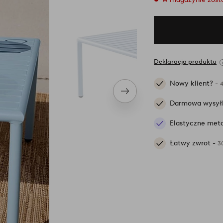
Deklaracja produktu
Nowy klient? -
Następny
produkt
Darmowa wysył
Elastyczne meto
Łatwy zwrot -
3