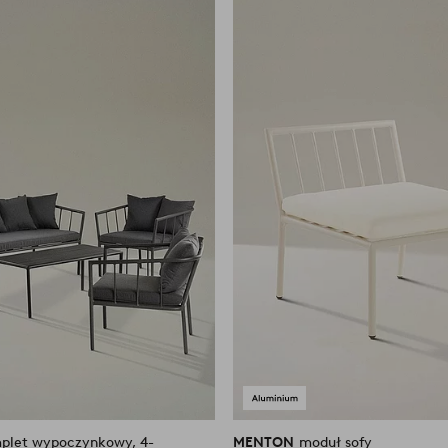
do
ulubionych
plet wypoczynkowy, 4-
MENTON
moduł sofy