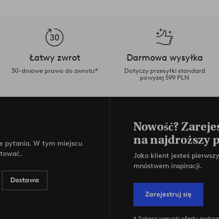
Łatwy zwrot
Darmowa wysyłka
30-dniowe prawo do zwrotu*
Dotyczy przesyłki standard
powyżej 599 PLN
Nowość? Zarejes
na najdroższy 
e pytania. W tym miejscu
ktować.
Jako klient jesteś pierws
mnóstwem inspiracji.
Dostawa
Zarejestruj się
* Zobacz warunki oferty podczas