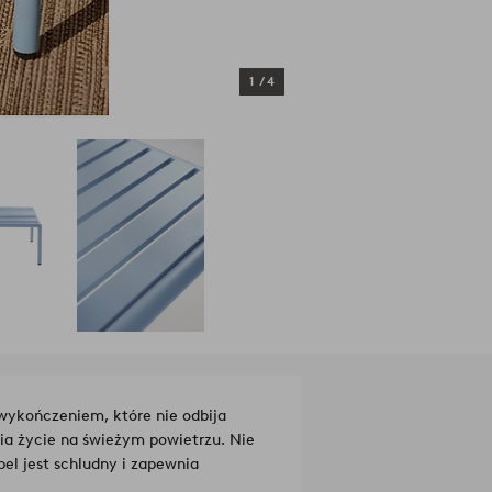
1
/
4
ykończeniem, które nie odbija
a życie na świeżym powietrzu. Nie
bel jest schludny i zapewnia