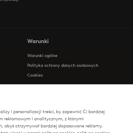
Warunki
Warunki ogólne
Polityka ochrony danych osobowych
Cookies
zy i personalizacji treści, by zapewnić Ci bardziej
om reklamowym i analitycznym, z którymi
ych, abyś otrzymywał bardziej dopasowane reklamy.