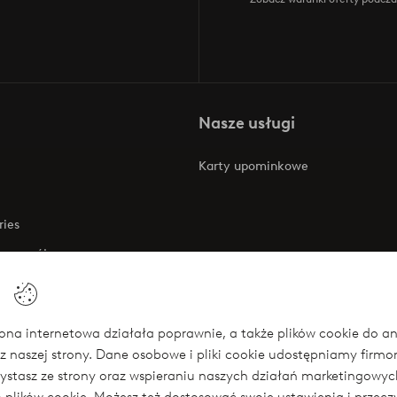
Nasze usługi
Karty upominkowe
ries
 rozwój
 o dostępności
na internetowa działała poprawnie, a także plików cookie do anali
z naszej strony. Dane osobowe i pliki cookie udostępniamy firm
się
rzystasz ze strony oraz wspieraniu naszych działań marketingow