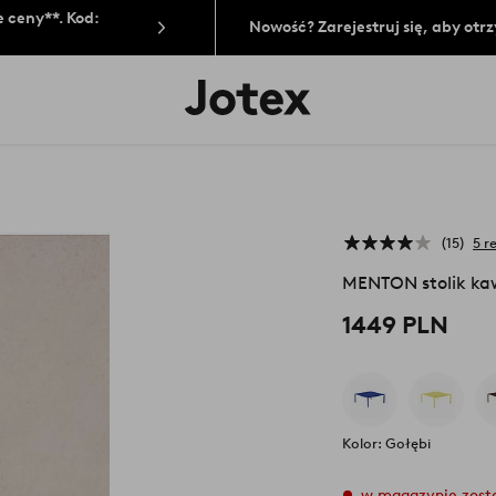
 ceny**. Kod:
Nowość? Zarejestruj się, aby ot
Logo
Jotex
-
przejdź
na
pierwszą
stronę
15
5 r
MENTON stolik k
1449 PLN
Kolor: Gołębi
w magazynie zosta