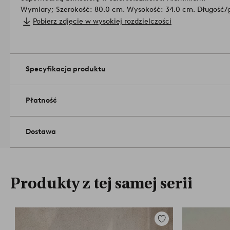
Wymiary; Szerokość: 80.0 cm. Wysokość: 34.0 cm. Długość/
Maksymalna waga: 120.0 kg.
Pobierz zdjęcie w wysokiej rozdzielczości
Lekka i łatwa do przechowywania w stosie.
Dostarczone zmontowane.
Liczba opakowań: 1.
Pamiętaj, aby przechowywać meble ogro
chronić je przed mrozem, aby uniknąć uszkodzeń w chłodniej
Specyfikacja produktu
Przechowuj poduszkę zewnętrzną w suchym miejscu, dobrze z
deszczem, gdy nie jest używana.
Czyścić wilgotną ściereczką.
Numer artykułu: 1539634-19-0
Płatność
Dostawa
Produkty z tej samej serii
Dodaj