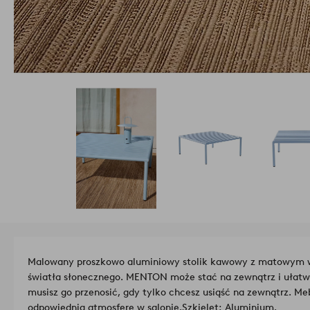
Malowany proszkowo aluminiowy stolik kawowy z matowym w
światła słonecznego. MENTON może stać na zewnątrz i ułatwi
musisz go przenosić, gdy tylko chcesz usiąść na zewnątrz. Me
odpowiednią atmosferę w salonie.
Szkielet: Aluminium.