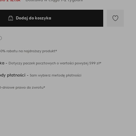
Dodaj do koszyka
Dodaj
do
ulubionych
40% rabatu na najdroższy produkt*
ka -
Dotyczy paczek pocztowych o wartości powyżej 599 zł*
dy płatności -
Sam wybierz metodę płatności
0-dniowe prawo do zwrotu*