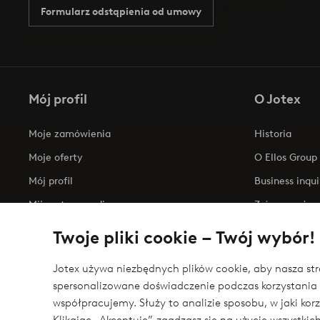
Formularz odstąpienia od umowy
Mój profil
O Jotex
Moje zamówienia
Historia
Moje oferty
O Ellos Group
Mój profil
Business inqui
Mijn retourzendingen
Zrównoważony
Oświadczenie
Twoje pliki cookie – Twój wybór!
Jotex używa niezbędnych plików cookie, aby nasza stro
spersonalizowane doświadczenie podczas korzystania 
Bezpieczne płatności - zapłać teraz lub podziel 
współpracujemy. Służy to analizie sposobu, w jaki ko
Chcesz dowiedzieć się więcej o
naszych opcjach płatności
?