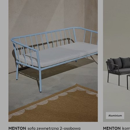
do
ulubionych
MENTON
sofa zewnętrzna 2-osobowa
MENTON
kom