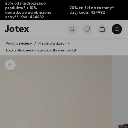
25% od najdroższego
produktu* + 10%
20% zniżki na zasłony*.
dodatkowo na obniżone
Użyj kodu: 424992
ceny**. Kod: 424882
Logo
Przejdź
Przejdź
Jotex
do
do
-
ulubionych
koszyka
przejdź
Pokój dziecięcy
Meble dla dzieci
oznaczonych
na
Łóżka dla dzieci i łóżeczka dla niemowląt
produktów
pierwszą
stronę
Powrót