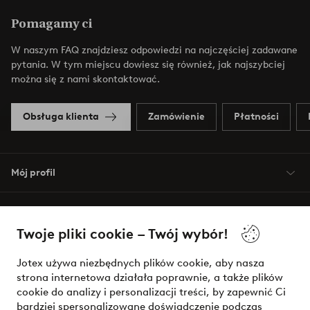
Pomagamy ci
W naszym FAQ znajdziesz odpowiedzi na najczęściej zadawane
pytania. W tym miejscu dowiesz się również, jak najszybciej
można się z nami skontaktować.
Obsługa klienta
Zamówienie
Płatności
Mój profil
O Jotex
Twoje pliki cookie – Twój wybór!
Nasze usługi
Jotex używa niezbędnych plików cookie, aby nasza
strona internetowa działała poprawnie, a także plików
Warunki
cookie do analizy i personalizacji treści, by zapewnić Ci
bardziej spersonalizowane doświadczenie podczas