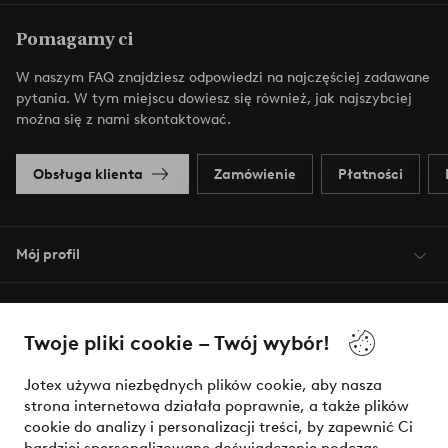
Pomagamy ci
W naszym FAQ znajdziesz odpowiedzi na najczęściej zadawane
pytania. W tym miejscu dowiesz się również, jak najszybciej
można się z nami skontaktować.
Obsługa klienta
Zamówienie
Płatności
Mój profil
O Jotex
Twoje pliki cookie – Twój wybór!
Nasze usługi
Jotex używa niezbędnych plików cookie, aby nasza
strona internetowa działała poprawnie, a także plików
Warunki
cookie do analizy i personalizacji treści, by zapewnić Ci