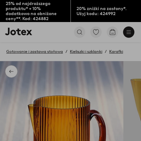
25% od najdroższego
produktu* + 10%
20% zniżki na zasłony*.
dodatkowo na obniżone
Użyj kodu: 424992
ceny**. Kod: 424882
Logo
Przejdź
Przejdź
Jotex
do
do
-
ulubionych
koszyka
przejdź
oznaczonych
Gotowanie i zastawa stołowa
Kieliszki i szklanki
Karafki
na
produktów
pierwszą
stronę
Powrót