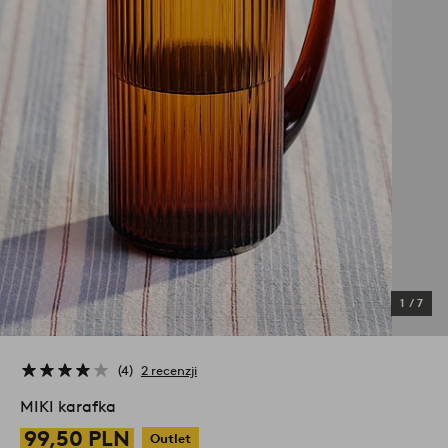
1
/
7
4
2 recenzji
MIKI karafka
99,50 PLN
Outlet