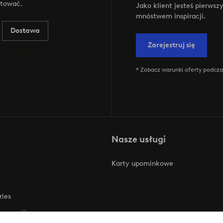
ktować.
Jako klient jesteś pierws
mnóstwem inspiracji.
Dostawa
Zarejestruj się
* Zobacz warunki oferty podczas
Nasze usługi
Karty upominkowe
ries
 rozwój