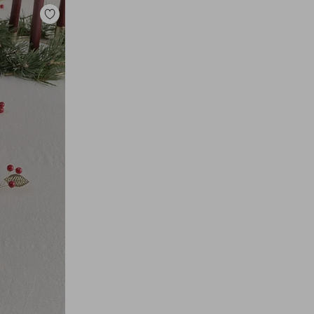
Dodaj
do
ulubionych