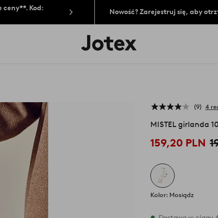
 ceny**. Kod:
Nowość? Zarejestruj się, aby ot
Logo
Jotex
-
przejdź
na
pierwszą
stronę
9
4 re
MISTEL girlanda 1
159,20 PLN
1
Kolor: Mosiądz
W magazynie
Dostawa w ciągu 4