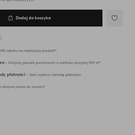
Dodaj do koszyka
Dodaj
do
ulubionych
40% rabatu na najdroższy produkt*
ka -
Dotyczy paczek pocztowych o wartości powyżej 599 zł*
dy płatności -
Sam wybierz metodę płatności
0-dniowe prawo do zwrotu*