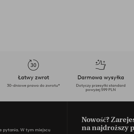
Łatwy zwrot
Darmowa wysyłka
30-dniowe prawo do zwrotu*
Dotyczy przesyłki standard
powyżej 599 PLN
Nowość? Zarejes
na najdroższy 
e pytania. W tym miejscu