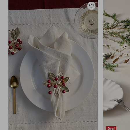
Dodaj
do
ulubionych
Deal