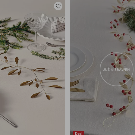
Dodaj
do
ulubionych
JUŻ NIEBAWEM
Deal