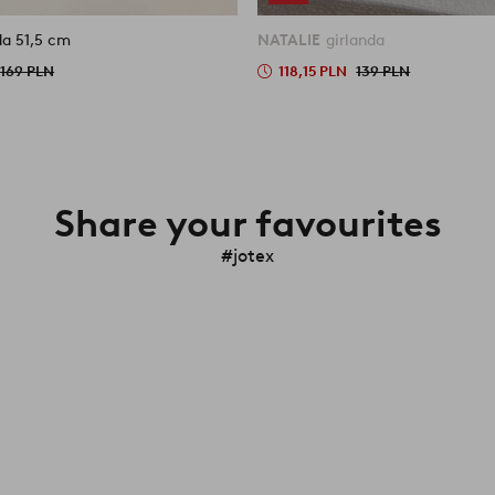
MISTEL girlanda 51,5 cm
NATALIE
girlanda
169 PLN
118,15 PLN
139 PLN
Share your favourites
#jotex