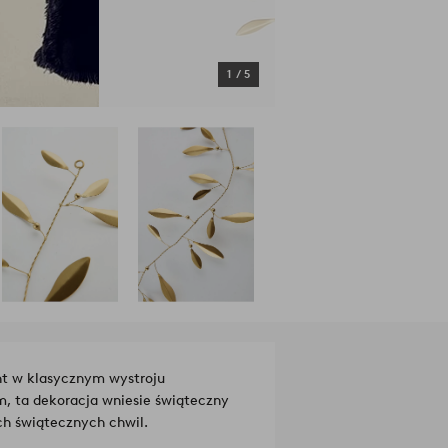
1
/
5
nt w klasycznym wystroju
 ta dekoracja wniesie świąteczny
ch świątecznych chwil.