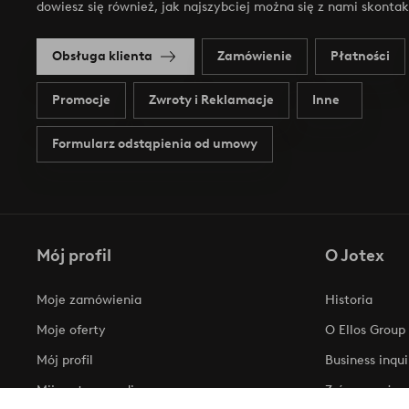
dowiesz się również, jak najszybciej można się z nami skonta
Obsługa klienta
Zamówienie
Płatności
Promocje
Zwroty i Reklamacje
Inne
Formularz odstąpienia od umowy
Mój profil
O Jotex
Moje zamówienia
Historia
Moje oferty
O Ellos Group
Mój profil
Business inqui
Mijn retourzendingen
Zrównoważony