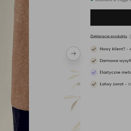
Deklaracja produktu
Nowy klient? -
Następny
produkt
Darmowa wysył
Elastyczne meto
Łatwy zwrot -
3