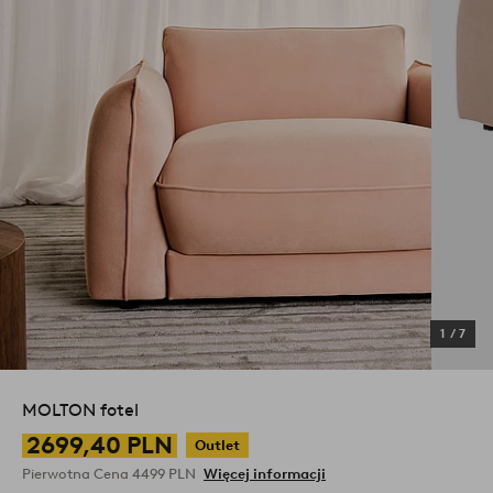
1
/
7
MOLTON fotel
2699,40 PLN
Outlet
Pierwotna Cena
4499 PLN
Więcej informacji