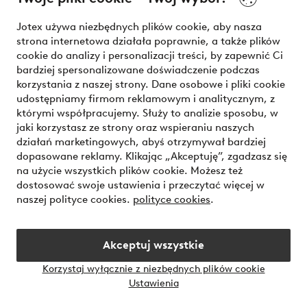
Nasze usługi
Jotex używa niezbędnych plików cookie, aby nasza
strona internetowa działała poprawnie, a także plików
Warunki
cookie do analizy i personalizacji treści, by zapewnić Ci
bardziej spersonalizowane doświadczenie podczas
korzystania z naszej strony. Dane osobowe i pliki cookie
udostępniamy firmom reklamowym i analitycznym, z
Bezpieczne płatności - zapłać teraz lub podziel się
którymi współpracujemy. Służy to analizie sposobu, w
jaki korzystasz ze strony oraz wspieraniu naszych
Chcesz dowiedzieć się więcej o
naszych opcjach płatności
?
działań marketingowych, abyś otrzymywał bardziej
dopasowane reklamy. Klikając „Akceptuję”, zgadzasz się
na użycie wszystkich plików cookie. Możesz też
dostosować swoje ustawienia i przeczytać więcej w
naszej polityce cookies.
polityce cookies
.
Polska - Wybierz kraj
Akceptuj wszystkie
Instagram
Facebook
Korzystaj wyłącznie z niezbędnych plików cookie
Ustawienia