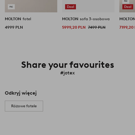
Deal
Deal
MOLTON
fotel
MOLTON
sofa 3-osobowa
MOLTO
4999 PLN
5999,20 PLN
7499 PLN
7199,20
Share your favourites
#jotex
Odkryj więcej
Różowe fotele