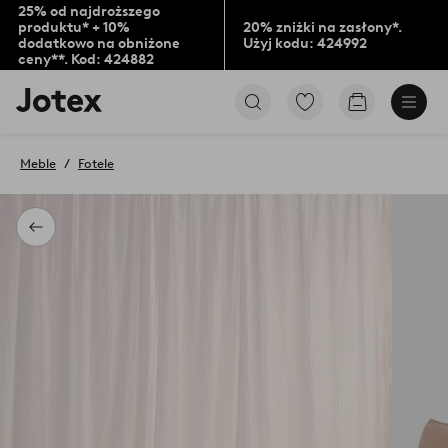
25% od najdroższego
produktu* + 10%
20% zniżki na zasłony*.
dodatkowo na obniżone
Użyj kodu: 424992
ceny**. Kod: 424882
Logo
Przejdź
Przejdź
Jotex
do
do
-
ulubionych
koszyka
przejdź
oznaczonych
Meble
Fotele
na
produktów
pierwszą
stronę
Powrót