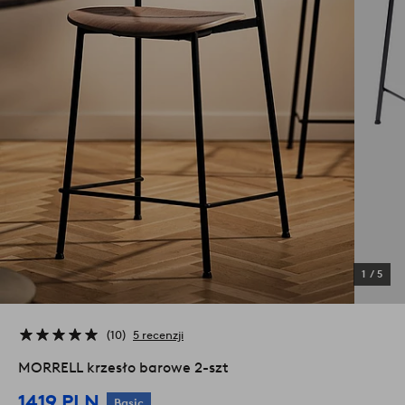
1
/
5
10
5 recenzji
MORRELL krzesło barowe 2-szt
1419 PLN
Basic