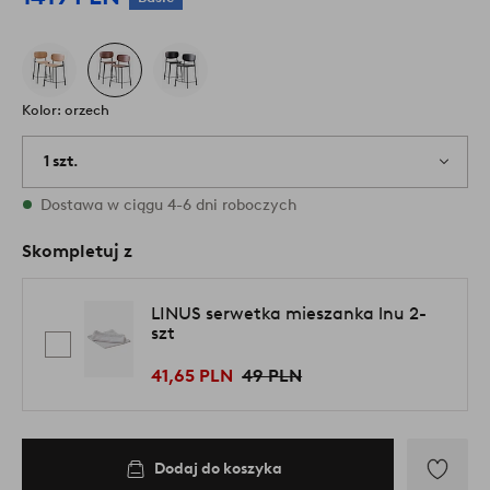
Kolor: orzech
1 szt.
W magazynie
Dostawa w ciągu 4-6 dni roboczych
Skompletuj z
LINUS serwetka mieszanka lnu 2-
szt
41,65 PLN
49 PLN
Dodaj do koszyka