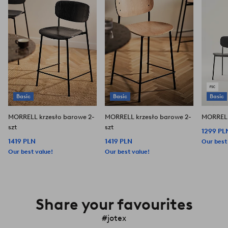
ulubionych
ulubionych
Basic
Basic
Basic
MORRELL krzesło barowe 2-
MORRELL krzesło barowe 2-
MORRELL 
szt
szt
1299 PL
1419 PLN
1419 PLN
Our best
Our best value!
Our best value!
Share your favourites
#jotex