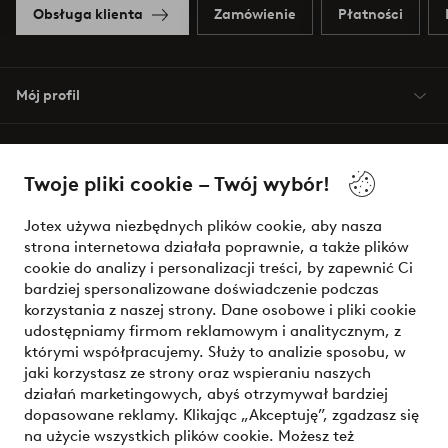
Obsługa klienta
Zamówienie
Płatności
Mój profil
O Jotex
Twoje pliki cookie – Twój wybór!
Nasze usługi
Jotex używa niezbędnych plików cookie, aby nasza
strona internetowa działała poprawnie, a także plików
Warunki
cookie do analizy i personalizacji treści, by zapewnić Ci
bardziej spersonalizowane doświadczenie podczas
korzystania z naszej strony. Dane osobowe i pliki cookie
udostępniamy firmom reklamowym i analitycznym, z
Bezpieczne płatności - zapłać teraz lub podziel się
którymi współpracujemy. Służy to analizie sposobu, w
jaki korzystasz ze strony oraz wspieraniu naszych
Chcesz dowiedzieć się więcej o
naszych opcjach płatności
?
działań marketingowych, abyś otrzymywał bardziej
dopasowane reklamy. Klikając „Akceptuję”, zgadzasz się
na użycie wszystkich plików cookie. Możesz też