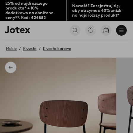
25% od najdroższego
Nowość? Zarejestruj się,
produktu* + 10%
aby otrzymać 40% zniżki
dodatkowo na obniżone
na najdroższy produkt*
ceny**. Kod: 424882
Logo
Przejdź
Przejdź
Jotex
do
do
-
ulubionych
koszyka
przejdź
oznaczonych
Meble
Krzesła
Krzesła barowe
na
produktów
pierwszą
stronę
Powrót